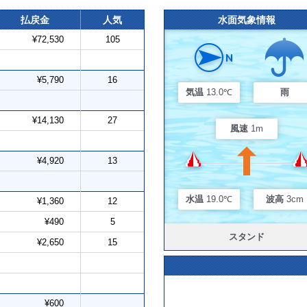
払戻金
人気
水面気象情報
¥72,530
105
¥5,790
16
気温
13.0℃
雨
¥14,130
27
風速
1m
¥4,920
13
水温
19.0℃
波高
3cm
¥1,360
12
¥490
5
スタンド
¥2,650
15
¥600