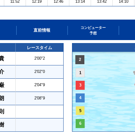
11:52
12:19
12:46
13:14
13:42
14:10
コンピューター
直前情報
予想
レースタイム
貴
2'00"2
2
介
2'02"0
1
巌
2'04"9
3
朗
4
2'08"9
則
5
6
樹