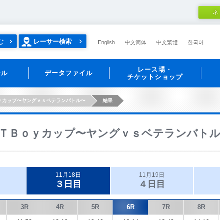
ネ
む
レーサー検索
English
中文简体
中文繁體
한국어
レース場・
ール
データファイル
チケットショップ
ｙカップ〜ヤングｖｓベテランバトル〜
結果
ＴＢｏｙカップ〜ヤングｖｓベテランバト
11月18日
11月19日
３日目
４日目
3R
4R
5R
6R
7R
8R