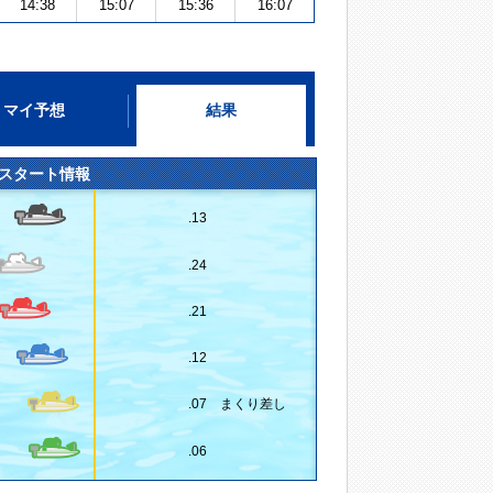
14:38
15:07
15:36
16:07
マイ予想
結果
スタート情報
.13
.24
.21
.12
.07 まくり差し
.06