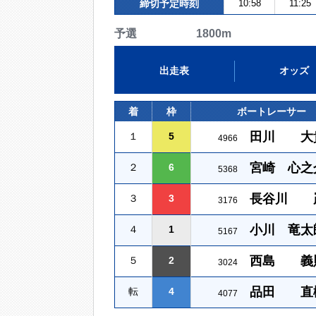
締切予定時刻
10:58
11:25
予選 1800m
出走表
オッズ
着
枠
ボートレーサー
田川 大
１
5
4966
宮崎 心之
２
6
5368
長谷川 
３
3
3176
小川 竜太
４
1
5167
西島 義
５
2
3024
品田 直
転
4
4077