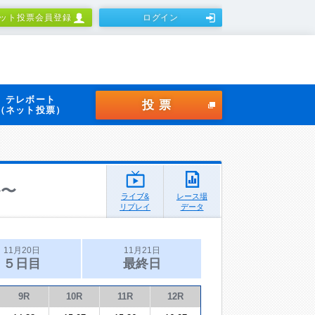
ット投票会員登録
ログイン
テレボート
投票
（ネット投票）
ル〜
ライブ&
レース場
リプレイ
データ
11月20日
11月21日
５日目
最終日
9R
10R
11R
12R