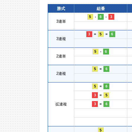
勝式
組番
5
-
6
-
3
3連単
3
=
5
=
6
3連複
5
-
6
2連単
5
=
6
2連複
5
=
6
3
=
5
拡連複
3
=
6
5