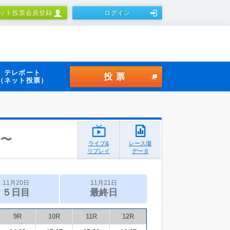
ット投票会員登録
ログイン
テレボート
投票
（ネット投票）
ル〜
ライブ&
レース場
リプレイ
データ
11月20日
11月21日
５日目
最終日
9R
10R
11R
12R