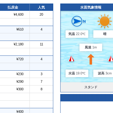
払戻金
人気
水面気象情報
¥4,600
20
¥610
4
気温
22.0℃
晴
¥2,180
11
風速
1m
¥720
4
水温
19.0℃
波高
3cm
¥230
3
¥290
7
スタンド
¥300
8
¥400