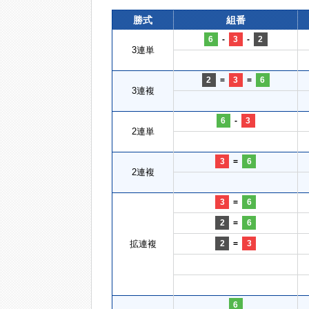
勝式
組番
6
-
3
-
2
3連単
2
=
3
=
6
3連複
6
-
3
2連単
3
=
6
2連複
3
=
6
2
=
6
拡連複
2
=
3
6