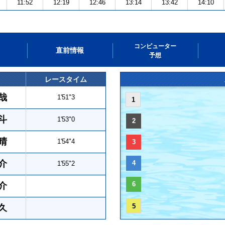
11:52
12:19
12:46
13:14
13:42
14:10
コンピューター
直前情報
予想
レースタイム
哉
1'51"3
1
斗
1'53"0
2
晴
1'54"4
3
介
4
1'55"2
6
介
5
久