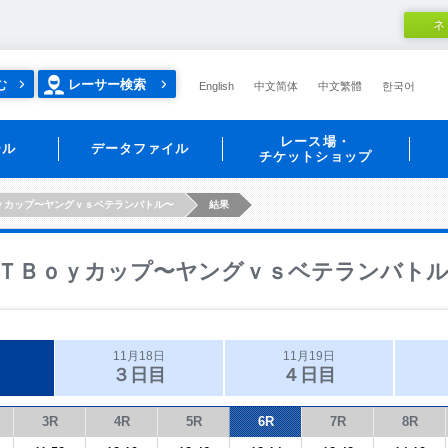
ネ
む
レーサー検索
English
中文简体
中文繁體
한국어
レース場・
ール
データファイル
チケットショップ
ｙカップ〜ヤングｖｓベテランバトル〜
結果
ＴＢｏｙカップ〜ヤングｖｓベテランバト
11月18日
11月19日
３日目
４日目
3R
4R
5R
6R
7R
8R