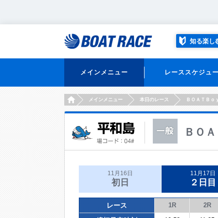
知る楽し
メインメニュー
レーススケジュ
HOME
メインメニュー
本日のレース
ＢＯＡＴＢｏ
ＢＯＡ
11月16日
11月17日
初日
２日目
レース
1R
2R