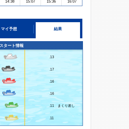
14:38
15:07
15:36
16:07
マイ予想
結果
スタート情報
.13
.17
.16
.16
.11 まくり差し
.11