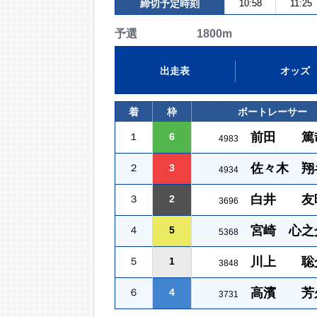
締切予定時刻
10:58
11:25
予選 1800m
出走表
オッズ
着
枠
ボートレーサー
前田 篤
１
6
4983
佐々木 翔
２
3
4934
白井 友
３
2
3696
宮崎 心之
４
5
5368
川上 聡
５
1
3848
高濱 芳
６
4
3731