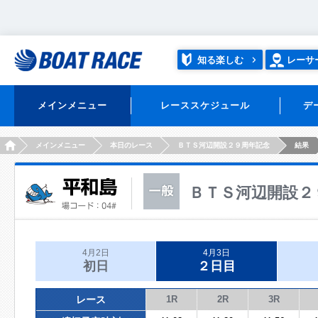
知る楽しむ
レーサ
メインメニュー
レーススケジュール
デ
HOME
メインメニュー
本日のレース
ＢＴＳ河辺開設２９周年記念
結果
ＢＴＳ河辺開設２
4月2日
4月3日
初日
２日目
レース
1R
2R
3R