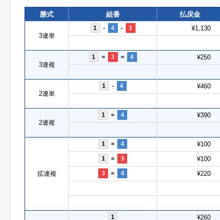
勝式
組番
払戻金
1
-
4
-
3
¥1,130
3連単
1
=
3
=
4
¥250
3連複
1
-
4
¥460
2連単
1
=
4
¥390
2連複
1
=
4
¥100
1
=
3
¥100
拡連複
3
=
4
¥220
1
¥260