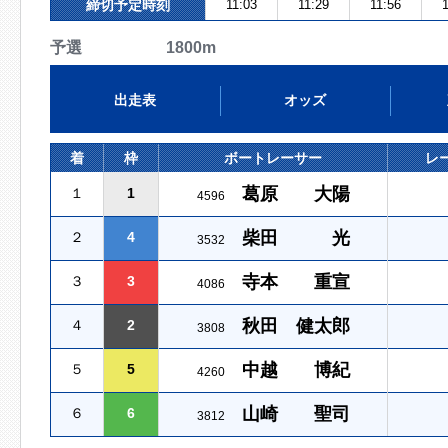
締切予定時刻
11:03
11:29
11:56
1
予選 1800m
出走表
オッズ
着
枠
ボートレーサー
レ
葛原 大陽
１
1
4596
柴田 光
２
4
3532
寺本 重宣
３
3
4086
秋田 健太郎
４
2
3808
中越 博紀
５
5
4260
山崎 聖司
６
6
3812