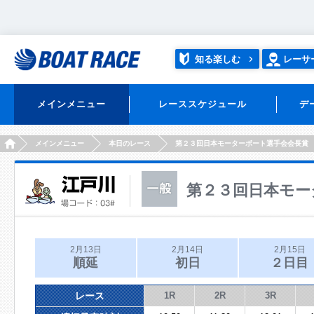
知る楽しむ
レーサ
メインメニュー
レーススケジュール
デ
HOME
メインメニュー
本日のレース
第２３回日本モーターボート選手会会長賞
第２３回日本モー
2月13日
2月14日
2月15日
順延
初日
２日目
レース
1R
2R
3R