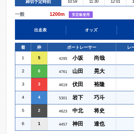
締切予定時刻
10:59
11:30
12:01
1
一般
1200m
安定板使用
出走表
オッズ
着
枠
ボートレーサー
レ
小坂 尚哉
１
5
4295
山田 晃大
２
6
4761
伏田 裕隆
３
3
4619
岩下 巧斗
４
4
5301
中北 将史
５
2
4623
神田 達也
６
1
4457