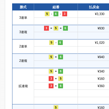
勝式
組番
払戻金
5
-
6
-
3
¥3,330
3連単
3
=
5
=
6
¥930
3連複
5
-
6
¥1,020
2連単
5
=
6
¥940
2連複
5
=
6
¥340
3
=
5
¥160
拡連複
3
=
6
¥360
5
¥160