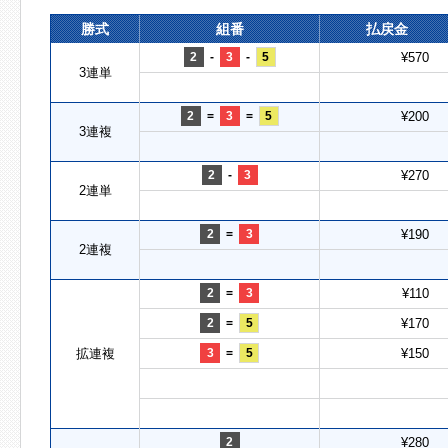
勝式
組番
払戻金
2
-
3
-
5
¥570
3連単
2
=
3
=
5
¥200
3連複
2
-
3
¥270
2連単
2
=
3
¥190
2連複
2
=
3
¥110
2
=
5
¥170
拡連複
3
=
5
¥150
2
¥280