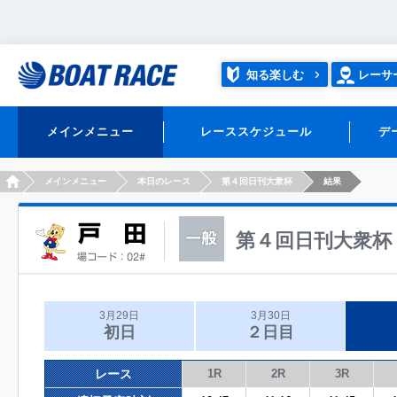
知る楽しむ
レーサ
メインメニュー
レーススケジュール
デ
HOME
メインメニュー
本日のレース
第４回日刊大衆杯
結果
第４回日刊大衆杯
3月29日
3月30日
初日
２日目
レース
1R
2R
3R