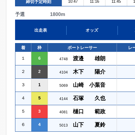
締切予定時刻
10:47
11:16
11:45
1
予選 1800m
出走表
オッズ
着
枠
ボートレーサー
レ
渡邉 雄朗
１
6
4748
木下 陽介
２
2
4104
山崎 小葉音
３
1
5069
石塚 久也
４
5
4144
樋口 範政
５
3
4081
山下 夏鈴
６
4
5013