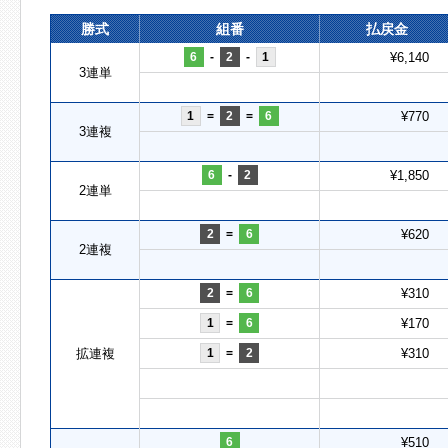
勝式
組番
払戻金
6
-
2
-
1
¥6,140
3連単
1
=
2
=
6
¥770
3連複
6
-
2
¥1,850
2連単
2
=
6
¥620
2連複
2
=
6
¥310
1
=
6
¥170
拡連複
1
=
2
¥310
6
¥510