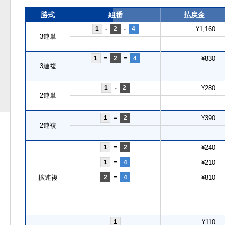
勝式
組番
払戻金
1
-
2
-
4
¥1,160
3連単
1
=
2
=
4
¥830
3連複
1
-
2
¥280
2連単
1
=
2
¥390
2連複
1
=
2
¥240
1
=
4
¥210
拡連複
2
=
4
¥810
1
¥110