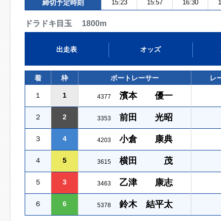
締切予定時刻
15:23
15:57
16:30
1
ドラドキ目玉 1800m
出走表
オッズ
着
枠
ボートレーサー
レ
濱本 優一
１
1
4377
前田 光昭
２
2
3353
小倉 康典
３
4
4203
横田 茂
４
5
3615
乙津 康志
５
3
3463
鈴木 結平太
６
6
5378