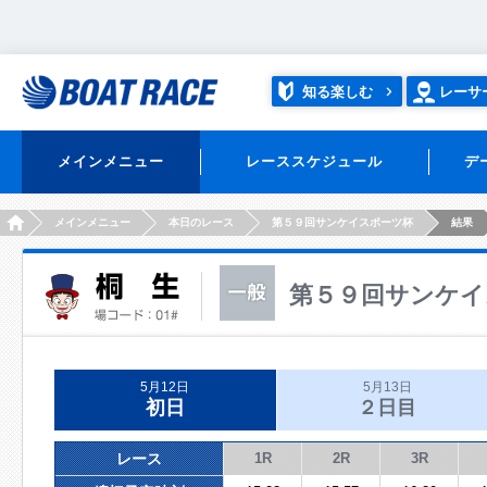
知る楽しむ
レーサ
メインメニュー
レーススケジュール
デ
HOME
メインメニュー
本日のレース
第５９回サンケイスポーツ杯
結果
第５９回サンケイ
5月12日
5月13日
初日
２日目
レース
1R
2R
3R