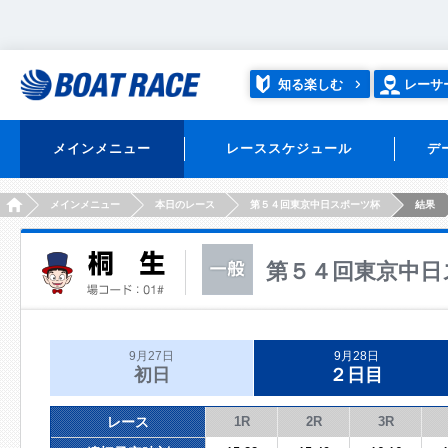
知る楽しむ
レーサ
メインメニュー
レーススケジュール
デ
HOME
メインメニュー
本日のレース
第５４回東京中日スポーツ杯
結果
第５４回東京中日
9月27日
9月28日
初日
２日目
レース
1R
2R
3R