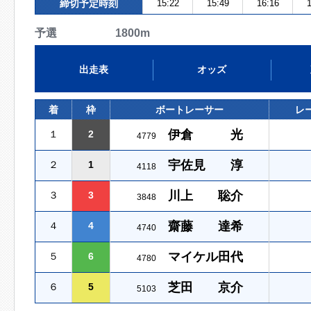
締切予定時刻
15:22
15:49
16:16
1
予選 1800m
出走表
オッズ
着
枠
ボートレーサー
レ
伊倉 光
１
2
4779
宇佐見 淳
２
1
4118
川上 聡介
３
3
3848
齋藤 達希
４
4
4740
マイケル田代
５
6
4780
芝田 京介
６
5
5103