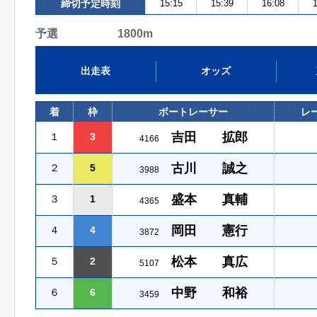
締切予定時刻
15:15
15:39
16:08
1
予選 1800m
出走表
オッズ
着
枠
ボートレーサー
レ
吉田 拡郎
１
3
4166
古川 誠之
２
5
3988
盛本 真輔
３
1
4365
岡田 憲行
４
4
3872
松本 真広
５
2
5107
中野 和裕
６
6
3459