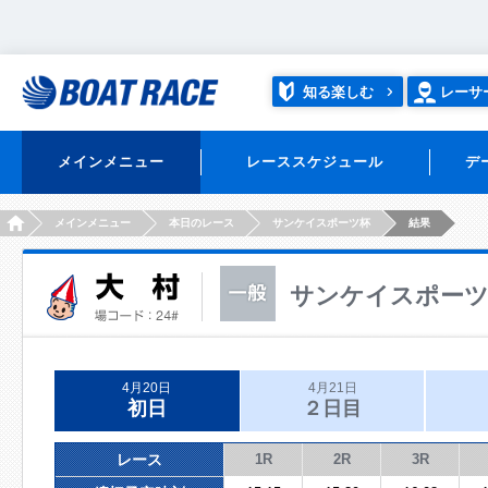
知る楽しむ
レーサ
メインメニュー
レーススケジュール
デ
HOME
メインメニュー
本日のレース
サンケイスポーツ杯
結果
サンケイスポー
4月20日
4月21日
初日
２日目
レース
1R
2R
3R