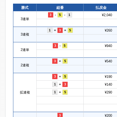
勝式
組番
払戻金
3
-
5
-
1
¥2,040
3連単
1
=
3
=
5
¥260
3連複
3
-
5
¥940
2連単
3
=
5
¥540
2連複
3
=
5
¥190
1
=
3
¥140
拡連複
1
=
5
¥290
3
¥200