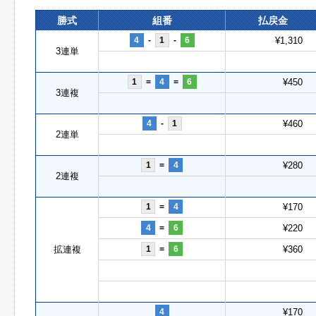
勝式
組番
払戻金
4
-
1
-
6
¥1,310
3連単
1
=
4
=
6
¥450
3連複
4
-
1
¥460
2連単
1
=
4
¥280
2連複
1
=
4
¥170
4
=
6
¥220
拡連複
1
=
6
¥360
4
¥170