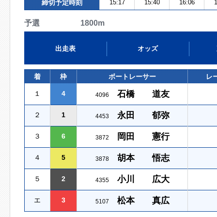
締切予定時刻
15:17
15:40
16:06
1
予選 1800m
出走表
オッズ
着
枠
ボートレーサー
レ
石橋 道友
１
4
4096
永田 郁弥
２
1
4453
岡田 憲行
３
6
3872
胡本 悟志
４
5
3878
小川 広大
５
2
4355
松本 真広
エ
3
5107