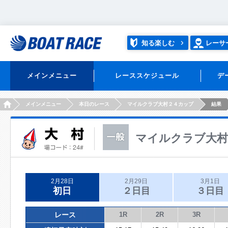
知る楽しむ
レーサ
メインメニュー
レーススケジュール
デ
HOME
メインメニュー
本日のレース
マイルクラブ大村２４カップ
結果
マイルクラブ大村
2月28日
2月29日
3月1日
初日
２日目
３日目
レース
1R
2R
3R