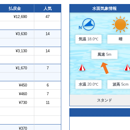
払戻金
人気
水面気象情報
¥12,690
47
¥3,630
14
気温
18.0℃
晴
¥3,130
14
風速
5m
¥1,670
7
水温
20.0℃
波高
5cm
¥450
6
¥460
7
スタンド
¥730
11
¥370