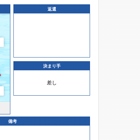
返還
決まり手
差し
備考