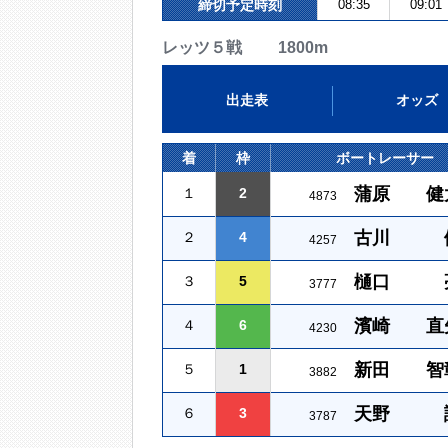
締切予定時刻
08:35
09:01
レッツ５戦 1800m
出走表
オッズ
着
枠
ボートレーサー
蒲原 健
１
2
4873
古川 
２
4
4257
樋口 
３
5
3777
濱崎 直
４
6
4230
新田 智
５
1
3882
天野 
６
3
3787