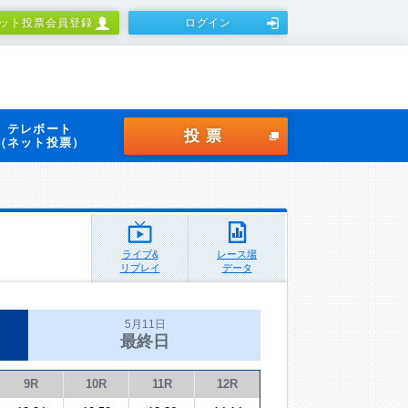
ット投票会員登録
ログイン
テレボート
投票
（ネット投票）
ライブ&
レース場
リプレイ
データ
5月11日
最終日
9R
10R
11R
12R