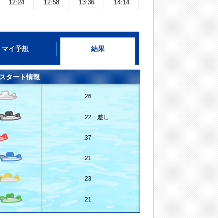
12:24
12:58
13:36
14:14
マイ予想
結果
スタート情報
.26
.22 差し
.37
.21
.23
.21