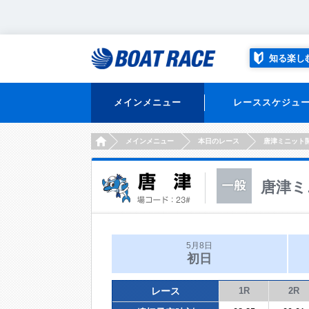
知る楽し
メインメニュー
レーススケジュ
HOME
メインメニュー
本日のレース
唐津ミニット
唐津ミ
5月8日
初日
レース
1R
2R