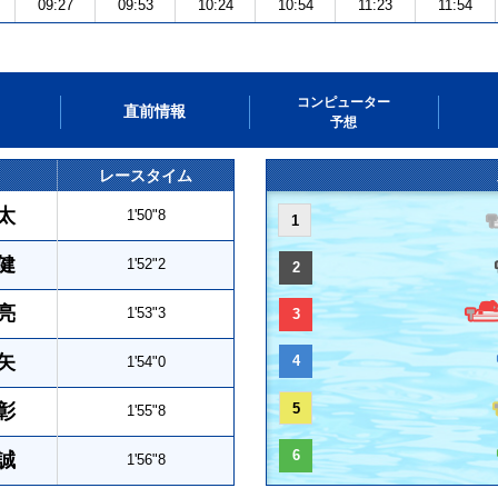
09:27
09:53
10:24
10:54
11:23
11:54
コンピューター
直前情報
予想
レースタイム
太
1'50"8
1
健
1'52"2
2
亮
1'53"3
3
矢
4
1'54"0
彰
5
1'55"8
6
誠
1'56"8