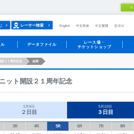
ネ
む
レーサー検索
English
中文简体
中文繁體
한국어
レース場・
ール
データファイル
チケットショップ
開設２１周年記念
結果
ニット開設２１周年記念
5月9日
5月10日
２日目
３日目
3R
4R
5R
6R
7R
8R