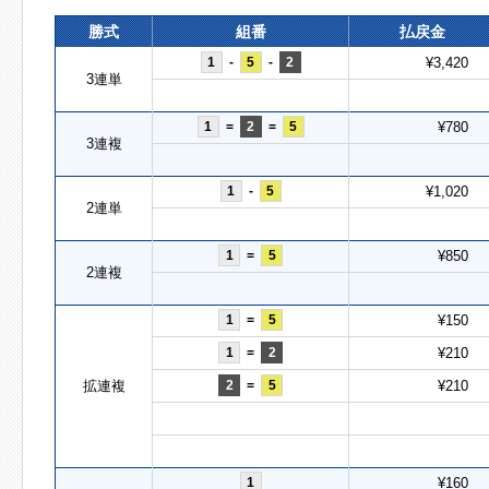
勝式
組番
払戻金
1
-
5
-
2
¥3,420
3連単
1
=
2
=
5
¥780
3連複
1
-
5
¥1,020
2連単
1
=
5
¥850
2連複
1
=
5
¥150
1
=
2
¥210
拡連複
2
=
5
¥210
1
¥160