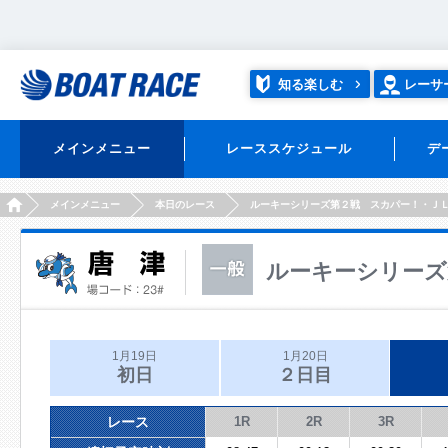
知る楽しむ
レーサ
メインメニュー
レーススケジュール
デ
HOME
メインメニュー
本日のレース
ルーキーシリーズ第２戦 スカパー！・Ｊ
ルーキーシリーズ
1月19日
1月20日
初日
２日目
レース
1R
2R
3R