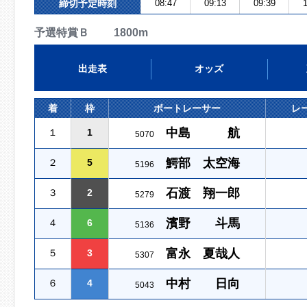
締切予定時刻
08:47
09:13
09:39
1
予選特賞Ｂ 1800m
出走表
オッズ
着
枠
ボートレーサー
レ
中島 航
１
1
5070
鰐部 太空海
２
5
5196
石渡 翔一郎
３
2
5279
濱野 斗馬
４
6
5136
富永 夏哉人
５
3
5307
中村 日向
６
4
5043