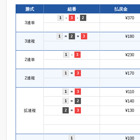
勝式
組番
払戻金
1
-
3
-
2
¥370
3連単
1
=
2
=
3
¥180
3連複
1
-
3
¥230
2連単
1
=
3
¥170
2連複
1
=
3
¥110
1
=
2
¥140
拡連複
2
=
3
¥130
1
¥100