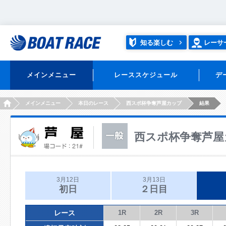
知る楽しむ
レーサ
メインメニュー
レーススケジュール
デ
HOME
メインメニュー
本日のレース
西スポ杯争奪芦屋カップ
結果
西スポ杯争奪芦屋
3月12日
3月13日
初日
２日目
レース
1R
2R
3R