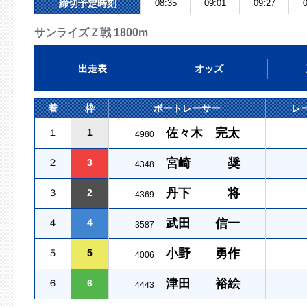
締切予定時刻
08:35
09:01
09:27
0
サンライズＺ戦 1800m
出走表
オッズ
着
枠
ボートレーサー
レ
佐々木 完太
１
1
4980
宮崎 奨
２
3
4348
丹下 将
３
2
4369
武田 信一
４
4
3587
小野 勇作
５
5
4006
津田 裕絵
６
6
4443