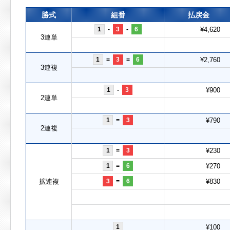
勝式
組番
払戻金
1
-
3
-
6
¥4,620
3連単
1
=
3
=
6
¥2,760
3連複
1
-
3
¥900
2連単
1
=
3
¥790
2連複
1
=
3
¥230
1
=
6
¥270
拡連複
3
=
6
¥830
1
¥100