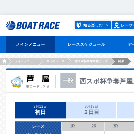
知る楽しむ
レーサ
メインメニュー
レーススケジュール
デ
HOME
メインメニュー
本日のレース
西スポ杯争奪芦屋カップ
結果
西スポ杯争奪芦屋
3月12日
3月13日
初日
２日目
レース
1R
2R
3R