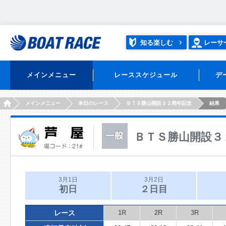
知る楽しむ
レーサ
メインメニュー
レーススケジュール
デ
HOME
メインメニュー
本日のレース
ＢＴＳ勝山開設３２周年記念
結果
ＢＴＳ勝山開設３
3月1日
3月2日
初日
２日目
レース
1R
2R
3R