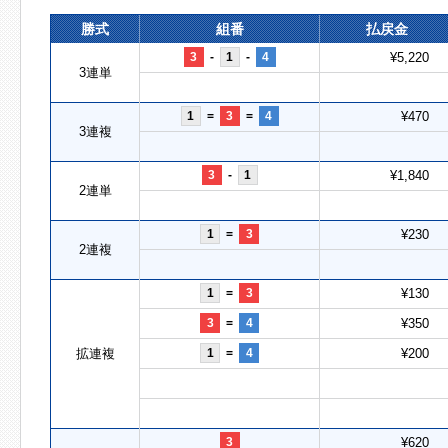
勝式
組番
払戻金
3
-
1
-
4
¥5,220
3連単
1
=
3
=
4
¥470
3連複
3
-
1
¥1,840
2連単
1
=
3
¥230
2連複
1
=
3
¥130
3
=
4
¥350
拡連複
1
=
4
¥200
3
¥620