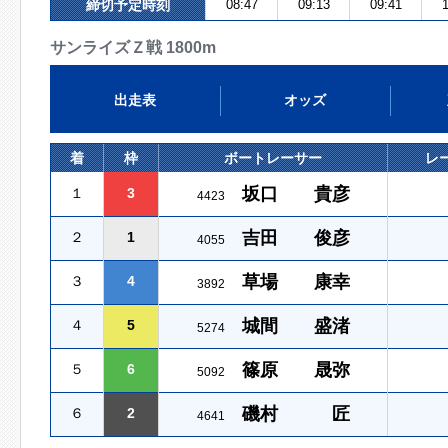
締切予定時刻
08:47
09:13
09:41
1
サンライズＺ戦 1800m
出走表
オッズ
着
枠
ボートレーサー
レ
坂口 貴彦
１
3
4423
吉田 俊彦
２
1
4055
草場 康幸
３
4
3892
城間 盛渚
４
5
5274
篠原 晟弥
５
6
5092
磯村 匠
６
2
4641