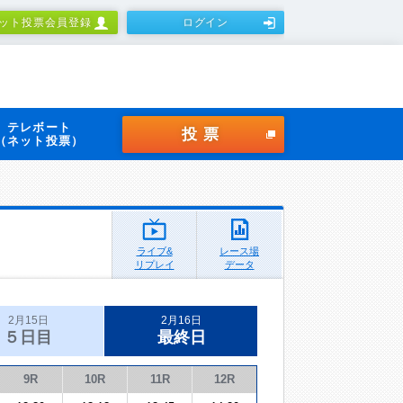
ット投票会員登録
ログイン
テレボート
投票
（ネット投票）
ライブ&
レース場
リプレイ
データ
2月15日
2月16日
５日目
最終日
9R
10R
11R
12R