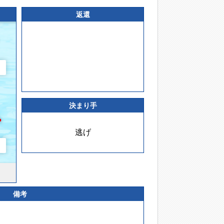
返還
決まり手
逃げ
備考