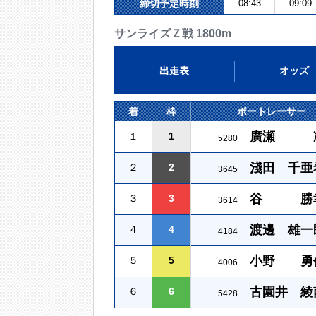
締切予定時刻
08:43
09:09
サンライズＺ戦 1800m
出走表
オッズ
着
枠
ボートレーサー
廣瀬 
１
1
5280
淺田 千亜
２
2
3645
谷 勝
３
3
3614
渡邊 雄一
４
4
4184
小野 勇
５
5
4006
古園井 綾
６
6
5428