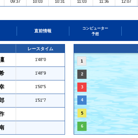
09:37
10:03
10:31
11:03
11:36
12:07
コンピューター
直前情報
予想
レースタイム
凜
1'48"0
1
希
1'48"9
2
幸
1'50"5
3
郎
4
1'51"7
作
5
6
南