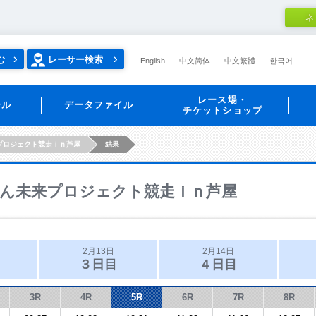
ネ
む
レーサー検索
English
中文简体
中文繁體
한국어
レース場・
ール
データファイル
チケットショップ
プロジェクト競走ｉｎ芦屋
結果
ん未来プロジェクト競走ｉｎ芦屋
2月13日
2月14日
３日目
４日目
3R
4R
5R
6R
7R
8R