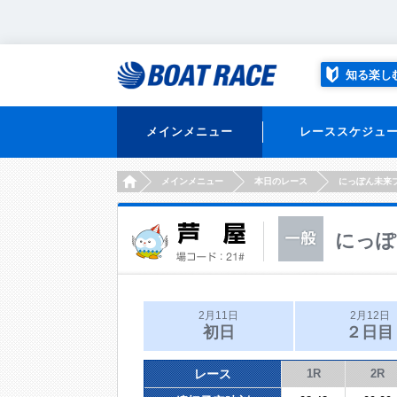
知る楽し
メインメニュー
レーススケジュ
HOME
メインメニュー
本日のレース
にっぽん未来
にっぽ
2月11日
2月12日
初日
２日目
レース
1R
2R