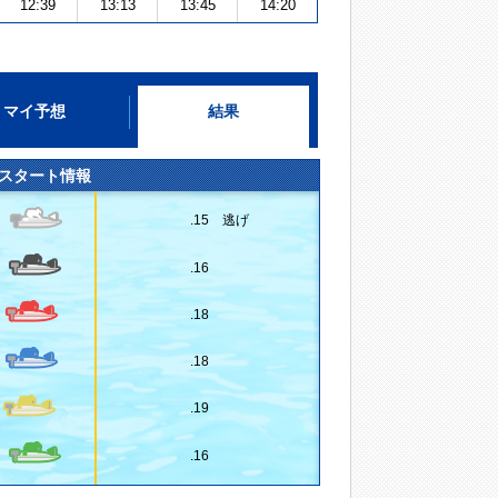
12:39
13:13
13:45
14:20
マイ予想
結果
スタート情報
.15 逃げ
.16
.18
.18
.19
.16