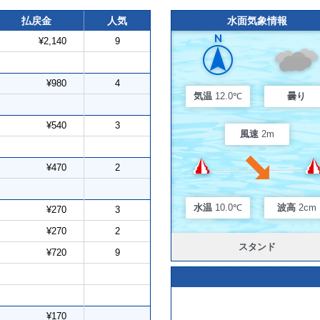
払戻金
人気
水面気象情報
¥2,140
9
¥980
4
気温
12.0℃
曇り
¥540
3
風速
2m
¥470
2
水温
10.0℃
波高
2cm
¥270
3
¥270
2
スタンド
¥720
9
¥170