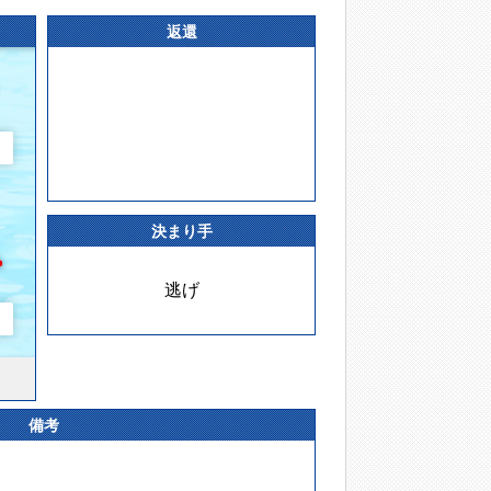
返還
決まり手
逃げ
備考