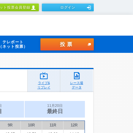
ット投票会員登録
ログイン
テレボート
投票
（ネット投票）
ライブ&
レース場
リプレイ
データ
日
11月20日
目
最終日
9R
10R
11R
12R