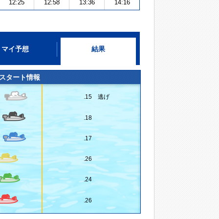
12:25
12:58
13:36
14:16
マイ予想
結果
スタート情報
.15 逃げ
.18
.17
.26
.24
.26