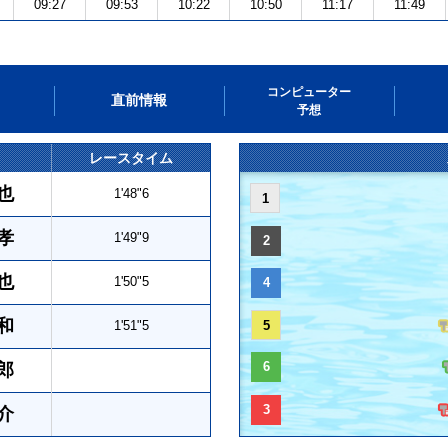
09:27
09:53
10:22
10:50
11:17
11:49
コンピューター
直前情報
予想
レースタイム
也
1'48"6
1
孝
1'49"9
2
也
1'50"5
4
和
1'51"5
5
6
郎
3
介