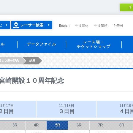
ネ
む
レーサー検索
English
中文简体
中文繁體
한국어
レース場・
ール
データファイル
チケットショップ
設１０周年記念
結果
宮崎開設１０周年記念
11月17日
11月18日
11月19
２日目
３日目
４日
3R
4R
5R
6R
7R
8R