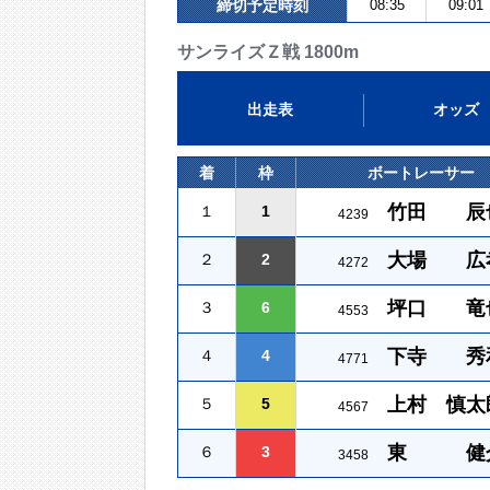
締切予定時刻
08:35
09:01
サンライズＺ戦 1800m
出走表
オッズ
着
枠
ボートレーサー
竹田 辰
１
1
4239
大場 広
２
2
4272
坪口 竜
３
6
4553
下寺 秀
４
4
4771
上村 慎太
５
5
4567
東 健
６
3
3458