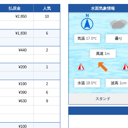
払戻金
人気
水面気象情報
¥2,850
10
¥1,830
6
気温
17.0℃
曇り
¥440
2
風速
1m
¥200
1
水温
18.0℃
波高
1cm
¥190
2
¥390
6
スタンド
¥630
9
¥100