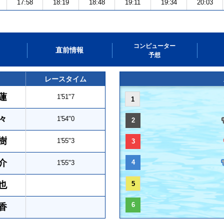
17:58
18:19
18:48
19:11
19:34
20:03
コンピューター
直前情報
予想
レースタイム
蓮
1'51"7
1
々
1'54"0
2
樹
1'55"3
3
介
4
1'55"3
也
5
6
香