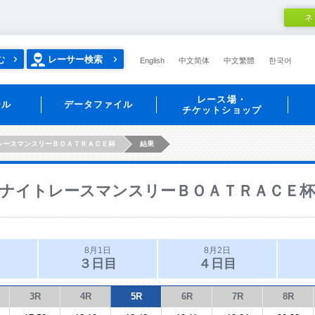
ネ
む
レーサー検索
English
中文简体
中文繁體
한국어
レース場・
ール
データファイル
チケットショップ
レースマンスリーＢＯＡＴＲＡＣＥ杯
結果
ナイトレースマンスリーＢＯＡＴＲＡＣＥ杯
8月1日
8月2日
３日目
４日目
3R
4R
5R
6R
7R
8R