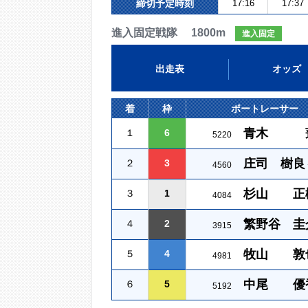
締切予定時刻
17:16
17:37
進入固定戦隊 1800m
進入固定
出走表
オッズ
着
枠
ボートレーサー
青木 
１
6
5220
庄司 樹良
２
3
4560
杉山 正
３
1
4084
繁野谷 圭
４
2
3915
牧山 敦
５
4
4981
中尾 優
６
5
5192