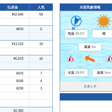
払戻金
人気
水面気象情報
¥52,640
59
¥970
5
気温
29.0℃
晴
¥13,210
18
風速
5m
¥5,670
10
水温
29.0℃
波高
5cm
¥470
7
¥240
4
スタンド
¥230
3
¥2,350