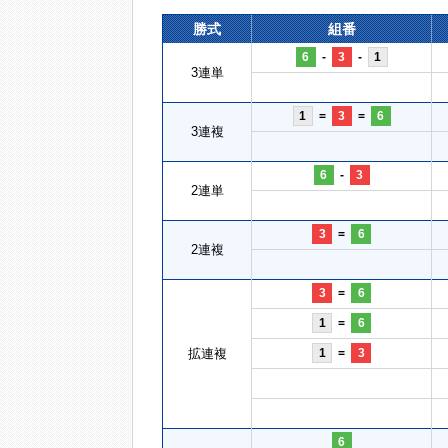
勝式
組番
6
-
3
-
1
3連単
1
=
3
=
6
3連複
6
-
3
2連単
3
=
6
2連複
3
=
6
1
=
6
拡連複
1
=
3
6