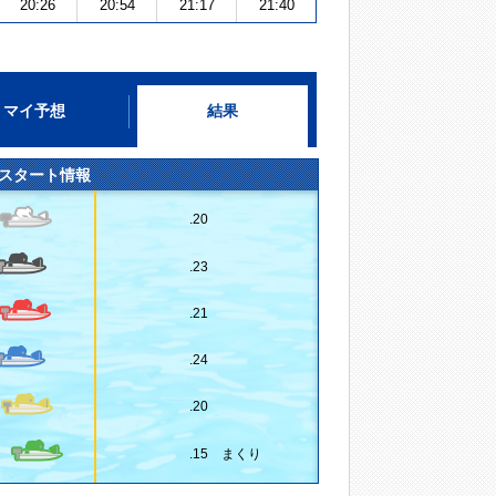
20:26
20:54
21:17
21:40
マイ予想
結果
スタート情報
.20
.23
.21
.24
.20
.15 まくり