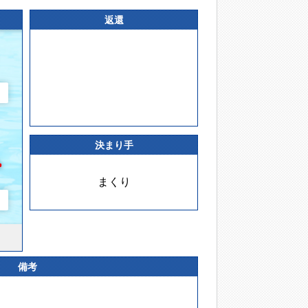
返還
決まり手
まくり
備考