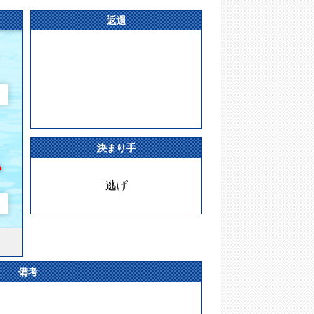
返還
決まり手
逃げ
備考