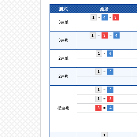
勝式
組番
1
-
4
-
3
3連単
1
=
3
=
4
3連複
1
-
4
2連単
1
=
4
2連複
1
=
4
1
=
3
拡連複
3
=
4
1