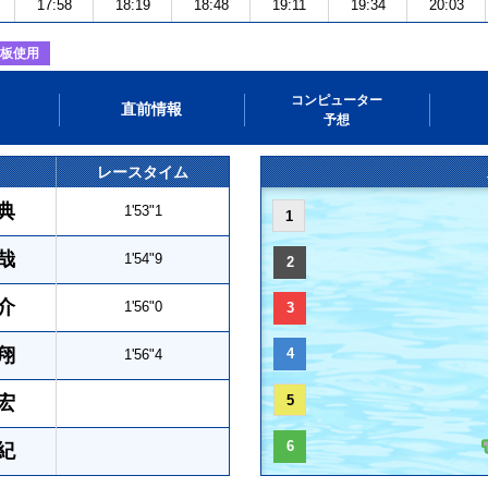
17:58
18:19
18:48
19:11
19:34
20:03
板使用
コンピューター
直前情報
予想
レースタイム
典
1'53"1
1
哉
1'54"9
2
介
1'56"0
3
翔
4
1'56"4
宏
5
6
紀