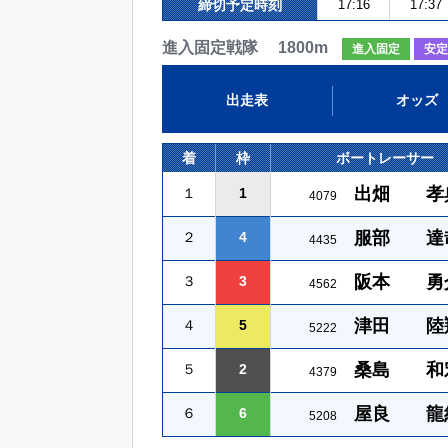
締切予定時刻
17:16
17:37
進入固定戦隊 1800m
進入固定
安定
出走表
オッズ
着
枠
ボートレーサー
出畑 孝
１
1
4079
服部 達
２
4
4435
阪本 勇
３
3
4562
津田 陸
４
5
5222
桑島 和
５
2
4379
屋良 龍
６
6
5208