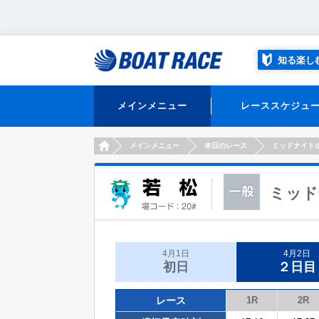
知る楽し
メインメニュー
レーススケジュ
HOME
メインメニュー
本日のレース
ミッドナイト
ミッド
4月1日
4月2日
初日
２日目
レース
1R
2R