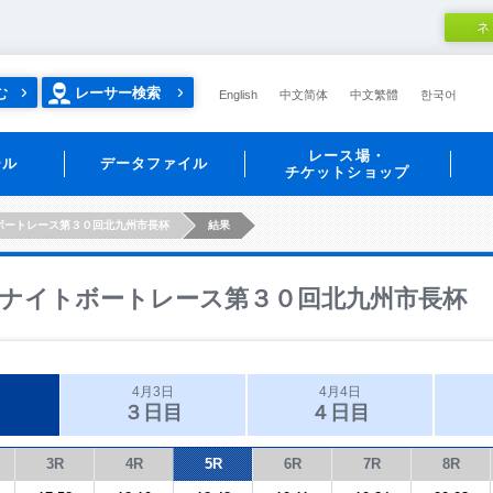
ネ
む
レーサー検索
English
中文简体
中文繁體
한국어
レース場・
ール
データファイル
チケットショップ
ボートレース第３０回北九州市長杯
結果
ナイトボートレース第３０回北九州市長杯
4月3日
4月4日
３日目
４日目
3R
4R
5R
6R
7R
8R