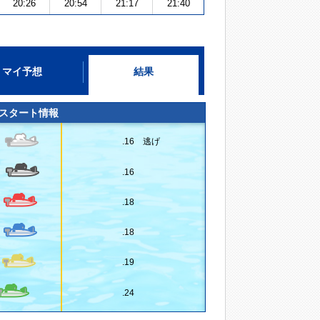
20:26
20:54
21:17
21:40
マイ予想
結果
スタート情報
.16 逃げ
.16
.18
.18
.19
.24