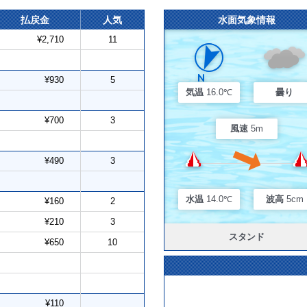
払戻金
人気
水面気象情報
¥2,710
11
¥930
5
気温
16.0℃
曇り
¥700
3
風速
5m
¥490
3
水温
14.0℃
波高
5cm
¥160
2
¥210
3
スタンド
¥650
10
¥110