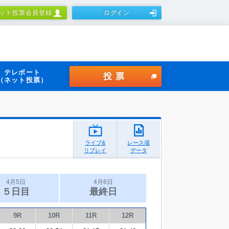
ット投票会員登録
ログイン
テレボート
投票
（ネット投票）
ライブ&
レース場
リプレイ
データ
4月5日
4月6日
５日目
最終日
9R
10R
11R
12R