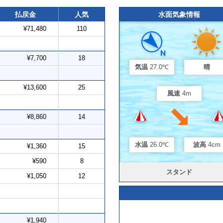
払戻金
人気
水面気象情報
¥71,480
110
¥7,700
18
気温
27.0℃
晴
¥13,600
25
風速
4m
¥8,860
14
水温
26.0℃
波高
4cm
¥1,360
15
¥590
8
スタンド
¥1,050
12
¥1,940