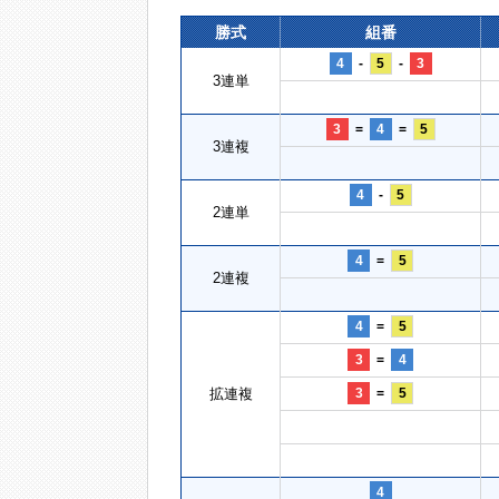
勝式
組番
4
-
5
-
3
3連単
3
=
4
=
5
3連複
4
-
5
2連単
4
=
5
2連複
4
=
5
3
=
4
拡連複
3
=
5
4