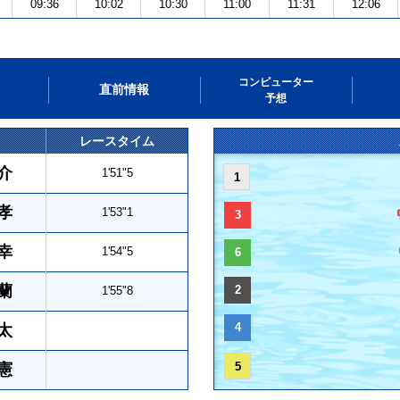
09:36
10:02
10:30
11:00
11:31
12:06
コンピューター
直前情報
予想
レースタイム
介
1'51"5
1
孝
1'53"1
3
幸
1'54"5
6
蘭
2
1'55"8
4
太
5
憲