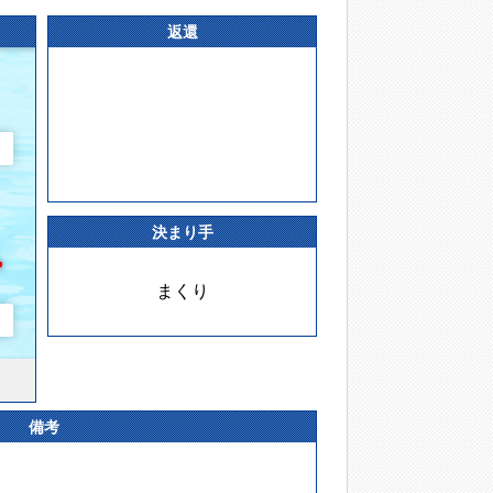
返還
決まり手
まくり
備考