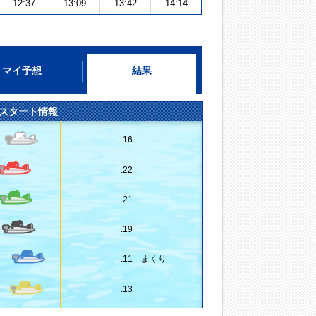
12:37
13:09
13:42
14:14
マイ予想
結果
スタート情報
.16
.22
.21
.19
.11 まくり
.13