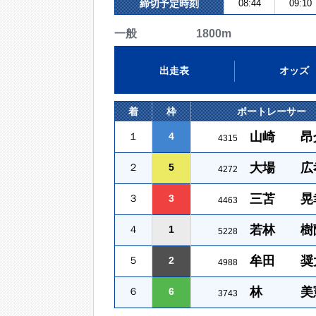
締切予定時刻
08:44
09:10
一般 1800m
出走表
オッズ
着
枠
ボートレーサー
山崎 昂
１
4
4315
大場 広
２
5
4272
三苫 晃
３
3
4463
若林 樹
４
1
5228
牟田 奨
５
2
4988
林 美
６
6
3743