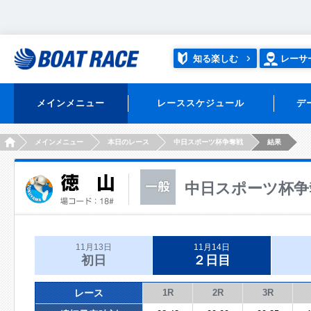
知る楽しむ
レーサ
メインメニュー
レーススケジュール
デ
HOME
メインメニュー
本日のレース
中日スポーツ杯争奪戦
結果
中日スポーツ杯争
11月13日
11月14日
初日
２日目
レース
1R
2R
3R