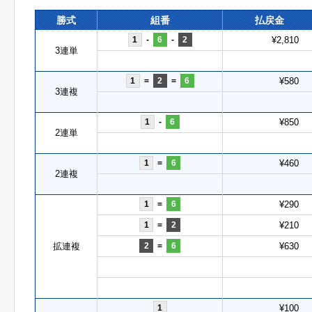
勝式
組番
払戻金
1
-
6
-
2
¥2,810
3連単
1
=
2
=
6
¥580
3連複
1
-
6
¥850
2連単
1
=
6
¥460
2連複
1
=
6
¥290
1
=
2
¥210
拡連複
2
=
6
¥630
1
¥100