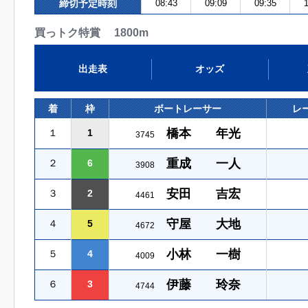
締切予定時刻
08:43
09:09
09:35
1
買っトク特賞 1800m
出走表
オッズ
着
枠
ボートレーサー
レ
橋本 年光
１
1
3745
重成 一人
２
6
3908
安田 吉宏
３
2
4461
守屋 大地
４
5
4672
小林 一樹
５
4
4009
伊藤 玲奈
６
3
4744