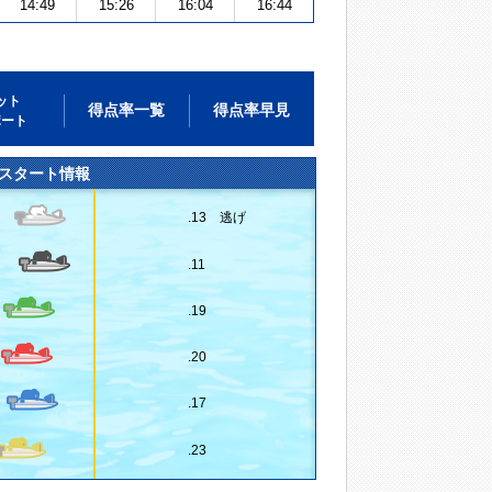
14:49
15:26
16:04
16:44
ット
得点率一覧
得点率早見
ポート
スタート情報
.13 逃げ
.11
.19
.20
.17
.23