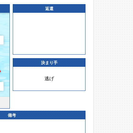
返還
決まり手
逃げ
備考