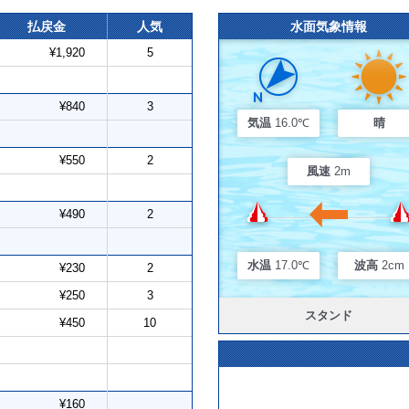
払戻金
人気
水面気象情報
¥1,920
5
¥840
3
気温
16.0℃
晴
¥550
2
風速
2m
¥490
2
水温
17.0℃
波高
2cm
¥230
2
¥250
3
スタンド
¥450
10
¥160