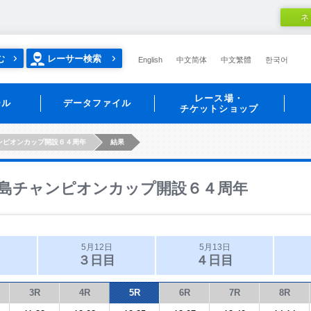
ネ
む
レーサー検索
English
中文简体
中文繁體
한국어
レース場・
ール
データファイル
チケットショップ
ンピオンカップ開設６４周年
結果
島チャンピオンカップ開設６４周年
5月12日
5月13日
３日目
４日目
3R
4R
5R
6R
7R
8R