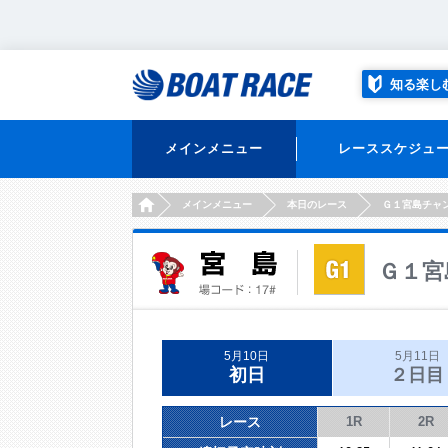
知る楽し
メインメニュー
レーススケジュ
HOME
メインメニュー
本日のレース
Ｇ１宮島チャ
Ｇ１宮
5月10日
5月11日
初日
２日目
レース
1R
2R