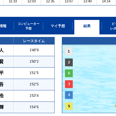
11:33
12:03
12:35
13:07
13:40
14:14
コンピューター
ピ
情報
マイ予想
結果
予想
レ
レースタイム
人
1'48"9
1
賢
1'50"2
2
平
1'51"5
6
吾
3
1'52"5
4
浩
1'53"4
5
輝
1'54"6