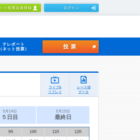
ット投票会員登録
ログイン
テレボート
投票
（ネット投票）
ライブ&
レース場
リプレイ
データ
5月14日
5月15日
５日目
最終日
9R
10R
11R
12R