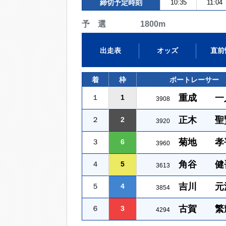
締切予定時刻
10:35
11:04
予 選 1800m
出走表
オッズ
直前
着
枠
ボートレーサー
重成 一
１
1
3908
正木 聖
２
2
3920
菊地 孝
３
6
3960
角谷 健
４
5
3613
吉川 元
５
4
3854
古賀 繁
６
3
4294