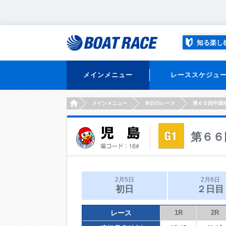
知る楽し
メインメニュー
レーススケジュ
HOME
メインメニュー
本日のレース
第６６回中国
第６６
2月5日
2月6日
初日
２日目
レース
1R
2R