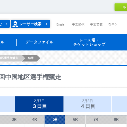
ネ
む
レーサー検索
English
中文简体
中文繁體
한국어
レース場・
ール
データファイル
チケットショップ
地区選手権競走
結果
回中国地区選手権競走
2月7日
2月8日
３日目
４日目
3R
4R
5R
6R
7R
8R