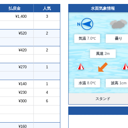
払戻金
人気
水面気象情報
¥1,400
3
¥520
2
気温
7.0℃
曇り
¥420
2
風速
2m
¥270
1
水温
8.0℃
波高
1cm
¥140
1
¥230
4
スタンド
¥300
6
¥160