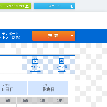
ット投票会員登録
ログイン
テレボート
投票
（ネット投票）
ライブ&
レース場
リプレイ
データ
2月9日
2月10日
５日目
最終日
9R
10R
11R
12R