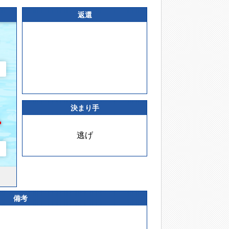
返還
決まり手
逃げ
備考