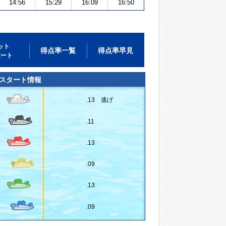
14:56
15:29
16:09
16:50
ット
得点率一覧
得点率早見
ポート
スタート情報
.13 逃げ
.11
.13
.09
.13
.09