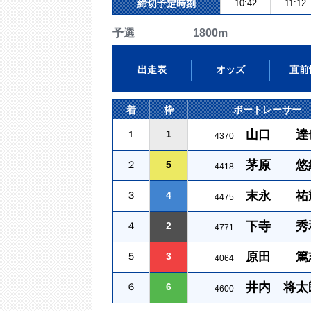
締切予定時刻
10:42
11:12
予選 1800m
出走表
オッズ
直前
着
枠
ボートレーサー
山口 達
１
1
4370
茅原 悠
２
5
4418
末永 祐
３
4
4475
下寺 秀
４
2
4771
原田 篤
５
3
4064
井内 将太
６
6
4600