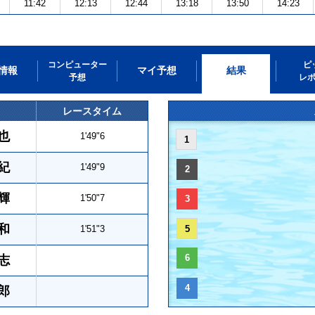
11:42
12:13
12:44
13:18
13:50
14:23
コンピューター
ピ
情報
マイ予想
結果
予想
レ
レースタイム
也
1'49"6
1
紀
1'49"9
2
輝
1'50"7
3
和
1'51"3
5
6
志
4
郎