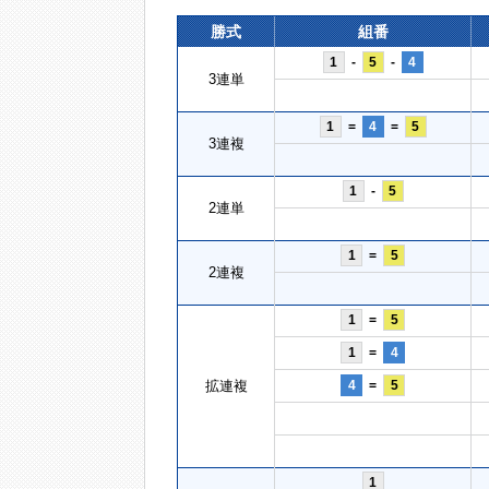
勝式
組番
1
-
5
-
4
3連単
1
=
4
=
5
3連複
1
-
5
2連単
1
=
5
2連複
1
=
5
1
=
4
拡連複
4
=
5
1