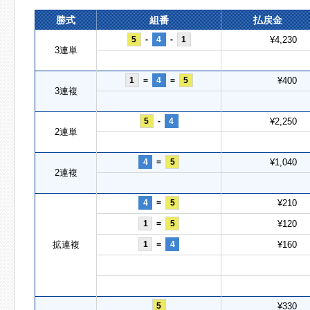
勝式
組番
払戻金
5
-
4
-
1
¥4,230
3連単
1
=
4
=
5
¥400
3連複
5
-
4
¥2,250
2連単
4
=
5
¥1,040
2連複
4
=
5
¥210
1
=
5
¥120
拡連複
1
=
4
¥160
5
¥330