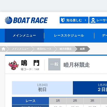
知る楽しむ
レーサ
メインメニュー
レーススケジュール
デ
HOME
メインメニュー
本日のレース
睦月杯競走
結果
睦月杯競走
1月24日
1月25
初日
２日
レース
1R
2R
3R