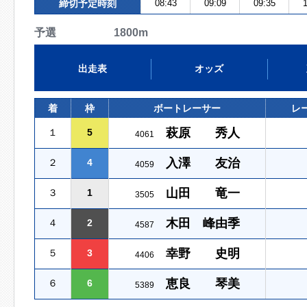
締切予定時刻
08:43
09:09
09:35
1
予選 1800m
出走表
オッズ
着
枠
ボートレーサー
レ
萩原 秀人
１
5
4061
入澤 友治
２
4
4059
山田 竜一
３
1
3505
木田 峰由季
４
2
4587
幸野 史明
５
3
4406
恵良 琴美
６
6
5389