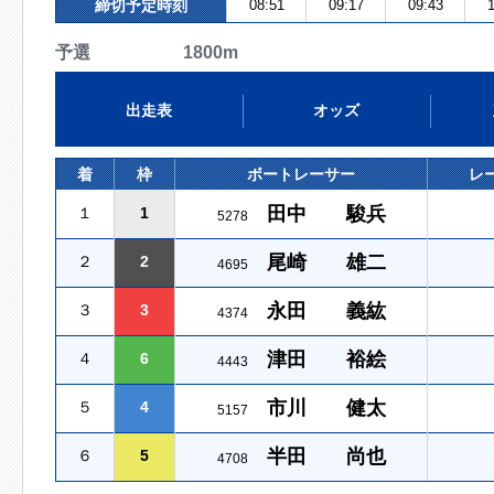
締切予定時刻
08:51
09:17
09:43
1
予選 1800m
出走表
オッズ
着
枠
ボートレーサー
レ
田中 駿兵
１
1
5278
尾崎 雄二
２
2
4695
永田 義紘
３
3
4374
津田 裕絵
４
6
4443
市川 健太
５
4
5157
半田 尚也
６
5
4708