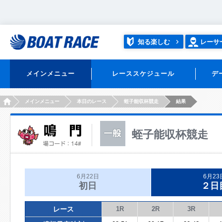
知る楽しむ
レーサ
メインメニュー
レーススケジュール
デ
HOME
メインメニュー
本日のレース
蛭子能収杯競走
結果
蛭子能収杯競走
6月22日
6月23
初日
２日
レース
1R
2R
3R