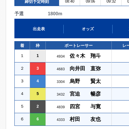
締切予定時刻
08:40
09:06
09:32
0
予選 1800m
出走表
オッズ
着
枠
ボートレーサー
レ
佐々木 翔斗
１
1
4934
向井田 直弥
２
3
4683
烏野 賢太
３
4
3304
宮迫 暢彦
４
5
3432
四宮 与寛
５
2
4839
村田 友也
６
6
4333