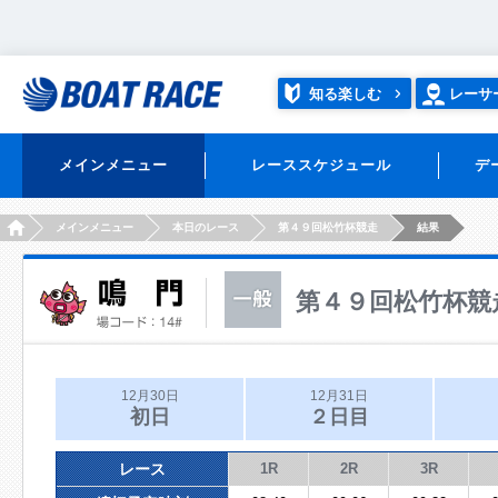
知る楽しむ
レーサ
メインメニュー
レーススケジュール
デ
HOME
メインメニュー
本日のレース
第４９回松竹杯競走
結果
第４９回松竹杯競
12月30日
12月31日
初日
２日目
レース
1R
2R
3R