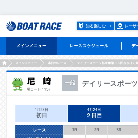
知る楽しむ
レーサ
メインメニュー
レーススケジュール
デ
HOME
メインメニュー
本日のレース
デイリースポーツ杯争奪第３５回ささはら
デイリースポーツ
4月23日
4月24日
初日
２日目
レース
1R
2R
3R