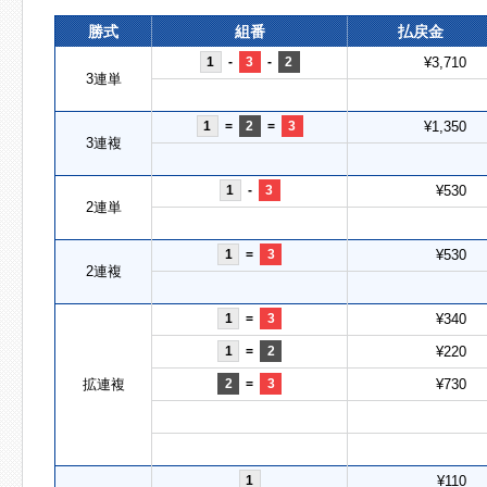
勝式
組番
払戻金
1
-
3
-
2
¥3,710
3連単
1
=
2
=
3
¥1,350
3連複
1
-
3
¥530
2連単
1
=
3
¥530
2連複
1
=
3
¥340
1
=
2
¥220
拡連複
2
=
3
¥730
1
¥110