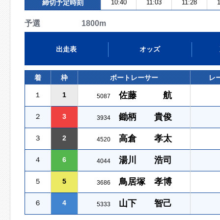
締切予定時刻
10:40
11:03
11:28
予選 1800m
出走表
オッズ
着
枠
ボートレーサー
レ
佐藤 航
１
1
5087
鋤柄 貴俊
２
3
3934
高倉 孝太
３
2
4520
湯川 浩司
４
6
4044
鳥居塚 孝博
５
5
3686
山下 智己
６
4
5333