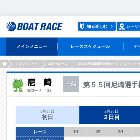
知る楽しむ
レーサ
メインメニュー
レーススケジュール
デ
HOME
メインメニュー
本日のレース
第５５回尼崎選手権競走〜まくってちょ〜
第５５回尼崎選手
2月25日
2月26日
初日
２日目
レース
1R
2R
3R