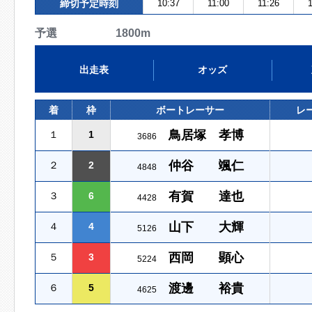
締切予定時刻
10:37
11:00
11:26
1
予選 1800m
出走表
オッズ
着
枠
ボートレーサー
レ
鳥居塚 孝博
１
1
3686
仲谷 颯仁
２
2
4848
有賀 達也
３
6
4428
山下 大輝
４
4
5126
西岡 顕心
５
3
5224
渡邊 裕貴
６
5
4625