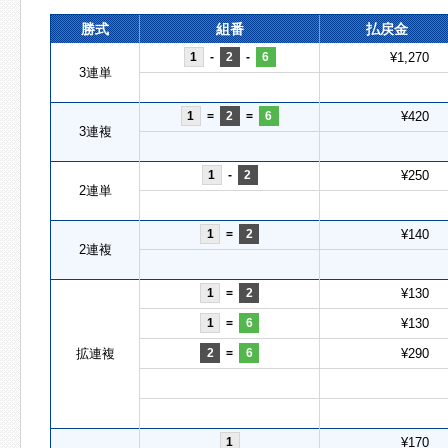
勝式
組番
払戻金
1
-
2
-
6
¥1,270
3連単
1
=
2
=
6
¥420
3連複
1
-
2
¥250
2連単
1
=
2
¥140
2連複
1
=
2
¥130
1
=
6
¥130
拡連複
2
=
6
¥290
1
¥170