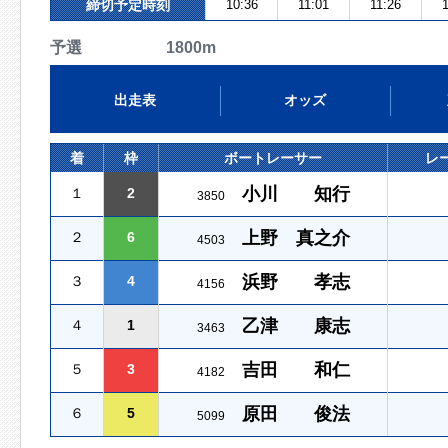
締切予定時刻
10:36
11:01
11:26
予選 1800m
出走表
オッズ
着
枠
ボートレーサー
レ
小川 知行
１
2
3850
上野 真之介
２
6
4503
浜野 孝志
３
4
4156
乙津 康志
４
1
3463
吉田 和仁
５
3
4182
原田 俊法
６
5
5099