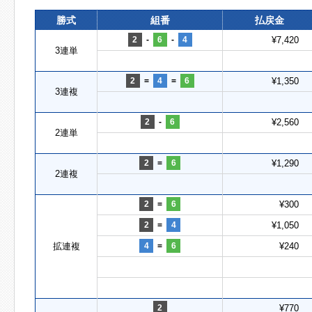
勝式
組番
払戻金
2
-
6
-
4
¥7,420
3連単
2
=
4
=
6
¥1,350
3連複
2
-
6
¥2,560
2連単
2
=
6
¥1,290
2連複
2
=
6
¥300
2
=
4
¥1,050
拡連複
4
=
6
¥240
2
¥770