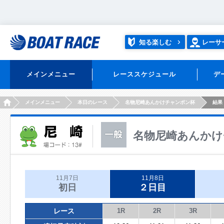
知る楽しむ
レーサ
メインメニュー
レーススケジュール
デ
HOME
メインメニュー
本日のレース
名物尼崎あんかけチャンポン杯
結果
名物尼崎あんかけ
11月7日
11月8日
初日
２日目
レース
1R
2R
3R