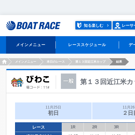
知る楽しむ
レーサ
メインメニュー
レーススケジュール
デ
HOME
メインメニュー
本日のレース
第１３回近江米カップ
結果
第１３回近江米カ
11月25日
11月2
初日
２日
レース
1R
2R
3R