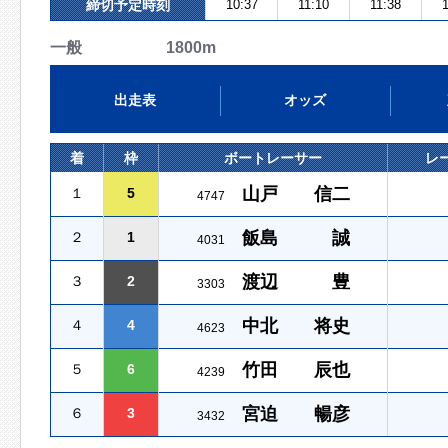
締切予定時刻
10:37
11:10
11:38
1
一般 1800m
出走表
オッズ
着
枠
ボートレーサー
レ
山戸 信二
１
5
4747
飯島 誠
２
1
4031
渡辺 豊
３
2
3303
中北 将史
４
4
4623
竹田 辰也
５
6
4239
宮迫 暢彦
６
3
3432