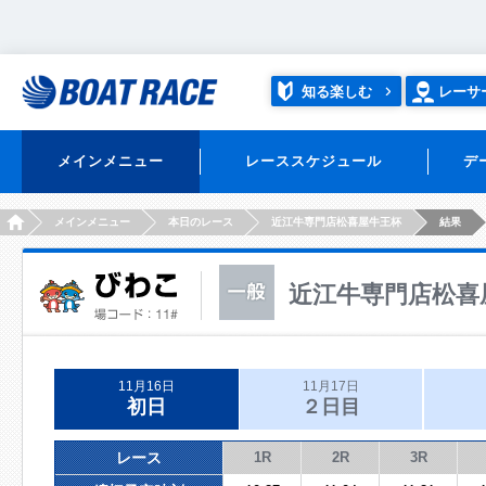
知る楽しむ
レーサ
メインメニュー
レーススケジュール
デ
HOME
メインメニュー
本日のレース
近江牛専門店松喜屋牛王杯
結果
近江牛専門店松喜
11月16日
11月17日
初日
２日目
レース
1R
2R
3R