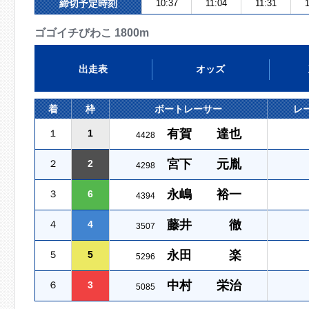
締切予定時刻
10:37
11:04
11:31
ゴゴイチびわこ 1800m
出走表
オッズ
着
枠
ボートレーサー
レ
有賀 達也
１
1
4428
宮下 元胤
２
2
4298
永嶋 裕一
３
6
4394
藤井 徹
４
4
3507
永田 楽
５
5
5296
中村 栄治
６
3
5085