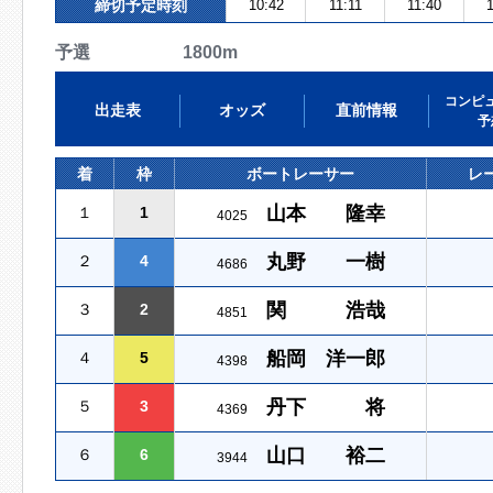
締切予定時刻
10:42
11:11
11:40
1
予選 1800m
コンピ
出走表
オッズ
直前情報
予
着
枠
ボートレーサー
レ
山本 隆幸
１
1
4025
丸野 一樹
２
4
4686
関 浩哉
３
2
4851
船岡 洋一郎
４
5
4398
丹下 将
５
3
4369
山口 裕二
６
6
3944