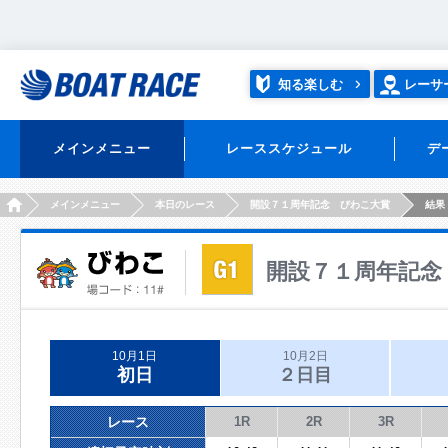
知る楽しむ
レーサ
メインメニュー
レーススケジュール
デ
HOME
メインメニュー
本日のレース
開設７１周年記念 びわこ大賞
結果
開設７１周年記念
10月1日
10月2日
初日
２日目
レース
1R
2R
3R