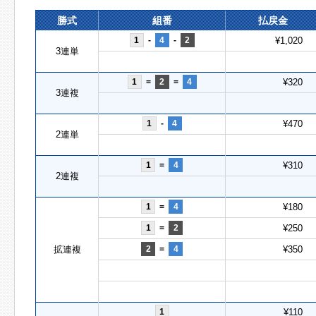
勝式
組番
払戻金
1
-
4
-
2
¥1,020
3連単
1
=
2
=
4
¥320
3連複
1
-
4
¥470
2連単
1
=
4
¥310
2連複
1
=
4
¥180
1
=
2
¥250
拡連複
2
=
4
¥350
1
¥110