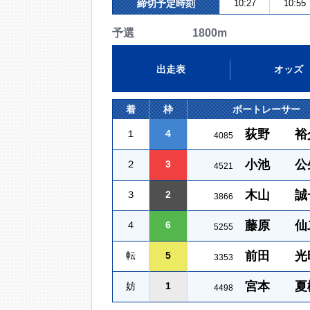
締切予定時刻
10:27
10:55
予選 1800m
出走表
オッズ
着
枠
ボートレーサー
荻野 裕
１
4
4085
小池 公
２
3
4521
木山 誠
３
2
3866
藤原 仙
４
6
5255
前田 光
転
5
3353
宮本 夏
妨
1
4498