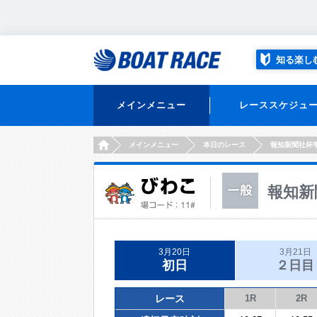
知る楽し
メインメニュー
レーススケジュ
HOME
メインメニュー
本日のレース
報知新聞社杯
報知新
3月20日
3月21日
初日
２日目
レース
1R
2R