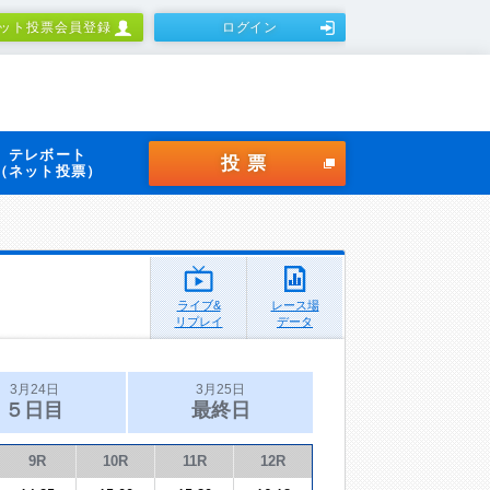
ット投票会員登録
ログイン
テレボート
投票
（ネット投票）
ライブ&
レース場
リプレイ
データ
3月24日
3月25日
５日目
最終日
9R
10R
11R
12R