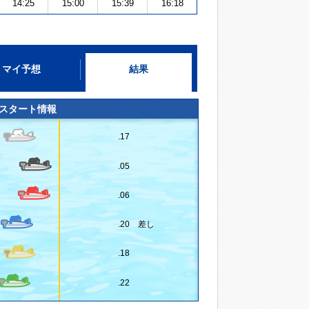
14:25
15:00
15:39
16:18
マイ予想
結果
スタート情報
.17
.05
.06
.20 差し
.18
.22