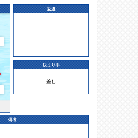
返還
決まり手
差し
備考