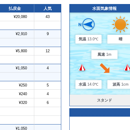
払戻金
人気
水面気象情報
¥20,080
43
¥2,910
9
気温
13.0℃
晴
¥5,800
12
風速
1m
¥1,050
4
水温
14.0℃
波高
1cm
¥250
5
¥240
4
スタンド
¥320
6
¥1,050