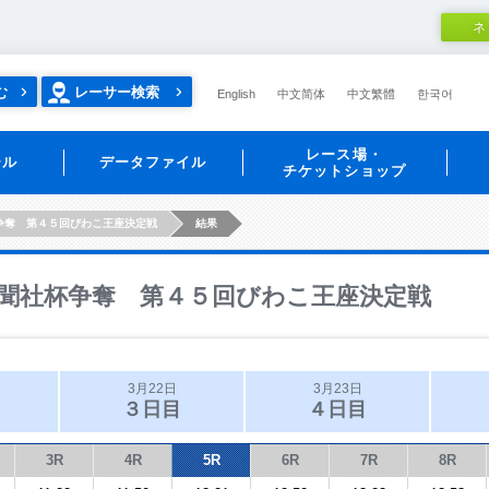
ネ
む
レーサー検索
English
中文简体
中文繁體
한국어
レース場・
ール
データファイル
チケットショップ
争奪 第４５回びわこ王座決定戦
結果
聞社杯争奪 第４５回びわこ王座決定戦
3月22日
3月23日
３日目
４日目
3R
4R
5R
6R
7R
8R