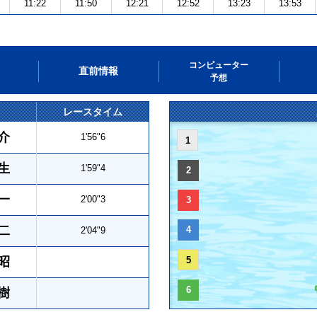
11:22
11:50
12:21
12:52
13:23
13:53
コンピューター
直前情報
予想
レースタイム
介
1'56"6
1
生
1'59"4
2
一
2'00"3
3
二
4
2'04"9
昭
5
6
樹