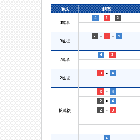
勝式
組番
4
-
3
-
2
3連単
2
=
3
=
4
3連複
4
-
3
2連単
3
=
4
2連複
3
=
4
2
=
4
拡連複
2
=
3
4