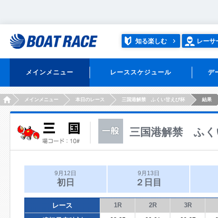
知る楽しむ
レーサ
メインメニュー
レーススケジュール
デ
HOME
メインメニュー
本日のレース
三国港解禁 ふくい甘えび杯
結果
三国港解禁 ふく
9月12日
9月13日
初日
２日目
レース
1R
2R
3R