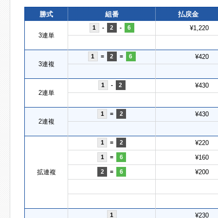
勝式
組番
払戻金
1
-
2
-
6
¥1,220
3連単
1
=
2
=
6
¥420
3連複
1
-
2
¥430
2連単
1
=
2
¥430
2連複
1
=
2
¥220
1
=
6
¥160
拡連複
2
=
6
¥200
1
¥230