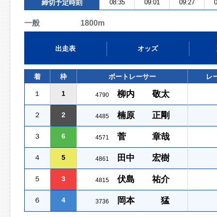
締切予定時刻
08:35
09:01
09:27
0
一般 1800m
出走表
オッズ
着
枠
ボートレーサー
レ
柳内 敬太
１
1
4790
楠原 正剛
２
2
4485
菅 章哉
３
6
4571
田中 宏樹
４
5
4861
伏島 祐介
５
3
4815
岡本 猛
６
4
3736