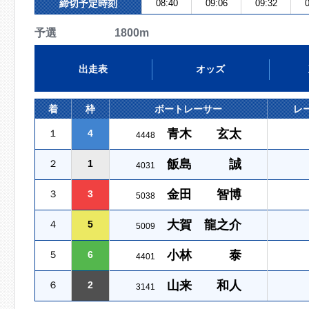
締切予定時刻
08:40
09:06
09:32
0
予選 1800m
出走表
オッズ
着
枠
ボートレーサー
レ
青木 玄太
１
4
4448
飯島 誠
２
1
4031
金田 智博
３
3
5038
大賀 龍之介
４
5
5009
小林 泰
５
6
4401
山来 和人
６
2
3141