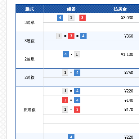
勝式
組番
払戻金
4
-
1
-
3
¥3,030
3連単
1
=
3
=
4
¥360
3連複
4
-
1
¥1,100
2連単
1
=
4
¥750
2連複
1
=
4
¥220
3
=
4
¥140
拡連複
1
=
3
¥170
4
¥220