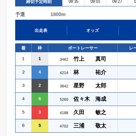
締切予定時刻
08:35
09:01
09:27
0
予選 1800m
出走表
オッズ
着
枠
ボートレーサー
レ
竹上 真司
１
1
3462
林 祐介
２
4
4214
星野 太郎
３
2
3842
佐々木 海成
４
6
5260
久田 敏之
５
3
4188
三浦 敬太
６
5
4702