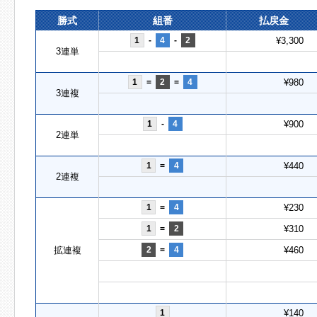
勝式
組番
払戻金
1
-
4
-
2
¥3,300
3連単
1
=
2
=
4
¥980
3連複
1
-
4
¥900
2連単
1
=
4
¥440
2連複
1
=
4
¥230
1
=
2
¥310
拡連複
2
=
4
¥460
1
¥140