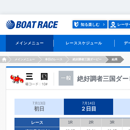
知る楽しむ
レーサ
メインメニュー
レーススケジュール
デ
HOME
メインメニュー
本日のレース
絶好調者三国ダービー
結果
絶好調者三国ダー
7月13日
7月14日
初日
２日目
レース
1R
2R
3R