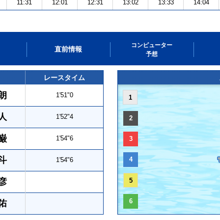
11:31
12:01
12:31
13:02
13:33
14:04
コンピューター
直前情報
予想
レースタイム
朗
1'51"0
1
人
1'52"4
2
巌
1'54"6
3
斗
4
1'54"6
彦
5
6
佑