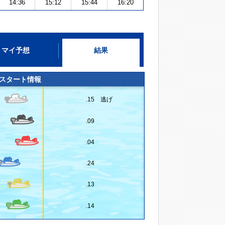
14:36
15:12
15:44
16:20
マイ予想
結果
スタート情報
.15 逃げ
.09
.04
.24
.13
.14