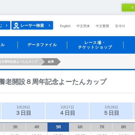
ネ
む
レーサー検索
English
中文简体
中文繁體
한국어
レース場・
ール
データファイル
チケットショップ
設８周年記念よーたんカップ
結果
養老開設８周年記念よーたんカップ
3月26日
3月27日
3月28日
３日目
４日目
５日目
3R
4R
5R
6R
7R
8R