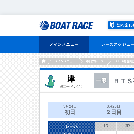
知る楽し
メインメニュー
レーススケジュ
HOME
メインメニュー
本日のレース
ＢＴＳ養老開
ＢＴＳ
3月24日
3月25日
初日
２日目
レース
1R
2R