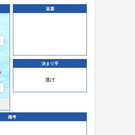
返還
決まり手
逃げ
備考