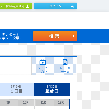
ット投票会員登録
ログイン
テレボート
投票
（ネット投票）
ライブ&
レース場
リプレイ
データ
3月29日
3月30日
６日目
最終日
9R
10R
11R
12R