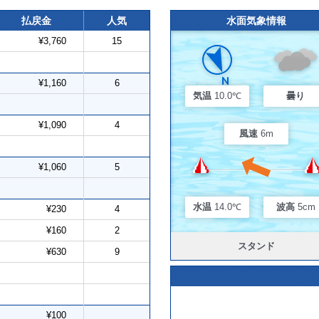
払戻金
人気
水面気象情報
¥3,760
15
¥1,160
6
気温
10.0℃
曇り
¥1,090
4
風速
6m
¥1,060
5
水温
14.0℃
波高
5cm
¥230
4
¥160
2
スタンド
¥630
9
¥100