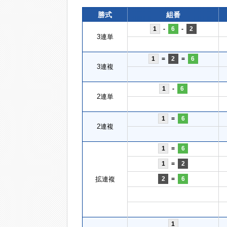
勝式
組番
1
-
6
-
2
3連単
1
=
2
=
6
3連複
1
-
6
2連単
1
=
6
2連複
1
=
6
1
=
2
拡連複
2
=
6
1