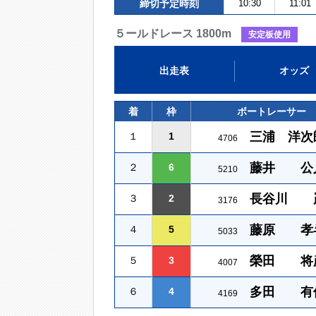
締切予定時刻
10:30
11:01
５ールドレース 1800m
安定板使用
出走表
オッズ
着
枠
ボートレーサー
三浦 洋次
１
1
4706
藤井 公
２
6
5210
長谷川 
３
2
3176
藤原 孝
４
5
5033
榮田 将
５
3
4007
多田 有
６
4
4169