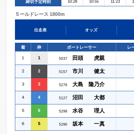
締切予定時刻
10:28
10:55
11:23
５ールドレース 1800m
出走表
オッズ
着
枠
ボートレーサー
レ
田頭 虎親
１
1
5037
市川 健太
２
2
5157
大島 隆乃介
３
3
5276
沼田 大都
４
4
5127
水谷 理人
５
6
5298
坂本 一真
６
5
5290