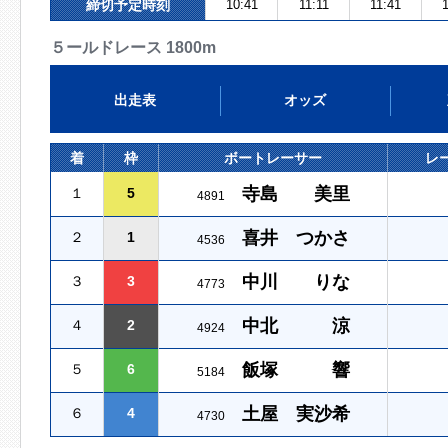
締切予定時刻
10:41
11:11
11:41
５ールドレース 1800m
出走表
オッズ
着
枠
ボートレーサー
レ
寺島 美里
１
5
4891
喜井 つかさ
２
1
4536
中川 りな
３
3
4773
中北 涼
４
2
4924
飯塚 響
５
6
5184
土屋 実沙希
６
4
4730