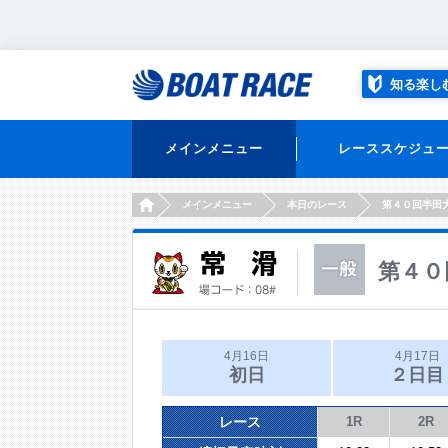
知る楽し
メインメニュー
レーススケジュ
HOME
メインメニュー
本日のレース
第４０回半田
第４０
4月16日
4月17日
初日
２日目
レース
1R
2R