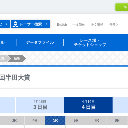
ネ
む
レーサー検索
English
中文简体
中文繁體
한국어
レース場・
ール
データファイル
チケットショップ
大賞
結果
回半田大賞
4月18日
4月19日
３日目
４日目
3R
4R
5R
6R
7R
8R