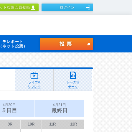
ット投票会員登録
ログイン
テレボート
投票
（ネット投票）
ライブ&
レース場
リプレイ
データ
4月20日
4月21日
５日目
最終日
9R
10R
11R
12R