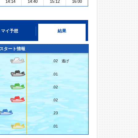
14:14
14:40
15:12
16:00
マイ予想
結果
スタート情報
.02 逃げ
.01
.02
.02
.23
.01