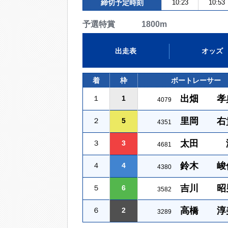
締切予定時刻
10:23
10:53
予選特賞 1800m
出走表
オッズ
着
枠
ボートレーサー
出畑 孝
１
1
4079
里岡 右
２
5
4351
太田 
３
3
4681
鈴木 峻
４
4
4380
吉川 昭
５
6
3582
高橋 淳
６
2
3289