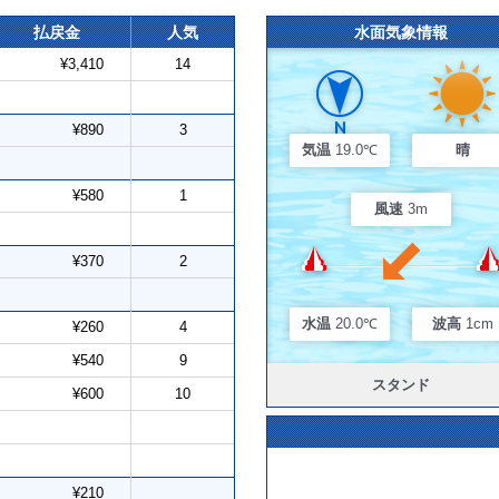
払戻金
人気
水面気象情報
¥3,410
14
¥890
3
気温
19.0℃
晴
¥580
1
風速
3m
¥370
2
水温
20.0℃
波高
1cm
¥260
4
¥540
9
スタンド
¥600
10
¥210