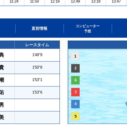
11:24
11:50
12:19
12:49
13:18
13:47
コンピューター
直前情報
予想
レースタイム
典
1'49"9
1
貴
1'50"8
2
潮
1'53"1
6
佑
3
1'53"6
4
男
5
美