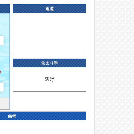
返還
決まり手
逃げ
備考