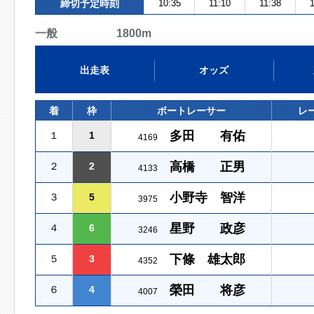
締切予定時刻
10:35
11:10
11:38
1
一般 1800m
出走表
オッズ
着
枠
ボートレーサー
レ
多田 有佑
１
1
4169
高橋 正男
２
2
4133
小野寺 智洋
３
5
3975
星野 政彦
４
6
3246
下條 雄太郎
５
3
4352
榮田 将彦
６
4
4007