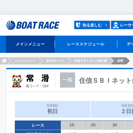
知る楽しむ
レーサ
メインメニュー
レーススケジュール
デ
HOME
メインメニュー
本日のレース
住信ＳＢＩネット銀行賞
結果
住信ＳＢＩネット
9月9日
9月10
初日
２日
レース
1R
2R
3R