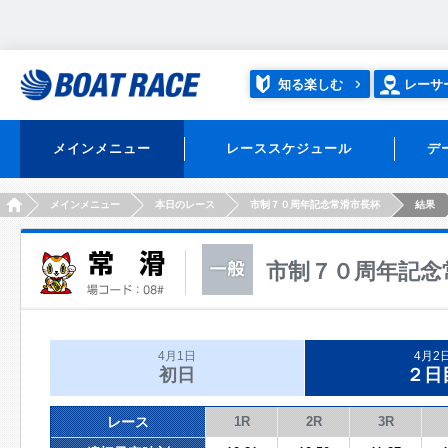
知る楽しむ
レーサ
メインメニュー
レーススケジュール
デ
HOME
メインメニュー
本日のレース
市制７０周年記念常滑市長杯
結果
市制７０周年記念
4月1日
4月2
初日
２日
レース
1R
2R
3R