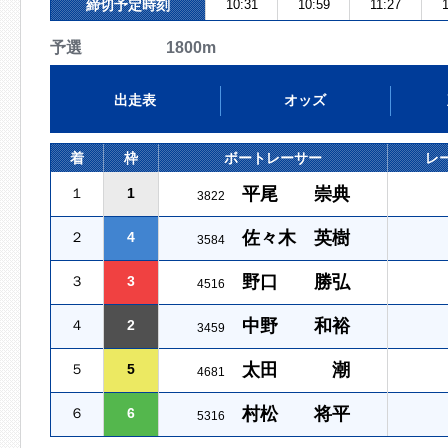
締切予定時刻
10:31
10:59
11:27
予選 1800m
出走表
オッズ
着
枠
ボートレーサー
レ
平尾 崇典
１
1
3822
佐々木 英樹
２
4
3584
野口 勝弘
３
3
4516
中野 和裕
４
2
3459
太田 潮
５
5
4681
村松 将平
６
6
5316