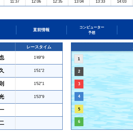
11:37
12:06
12:35
13:04
13:33
14:03
コンピューター
直前情報
予想
レースタイム
也
1'49"9
1
久
1'51"2
2
則
1'52"1
3
光
4
1'53"9
一
5
6
二