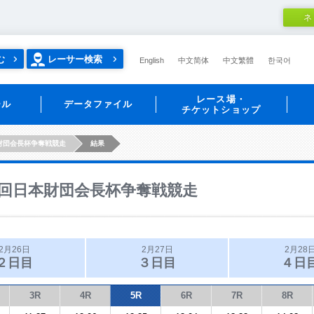
ネ
む
レーサー検索
English
中文简体
中文繁體
한국어
レース場・
ール
データファイル
チケットショップ
財団会長杯争奪戦競走
結果
回日本財団会長杯争奪戦競走
2月26日
2月27日
2月28
２日目
３日目
４日
3R
4R
5R
6R
7R
8R