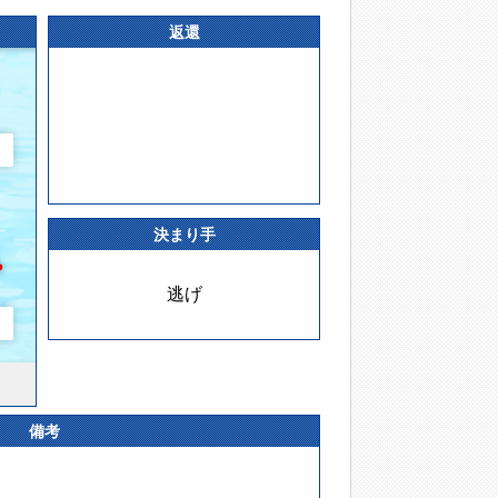
返還
決まり手
逃げ
備考