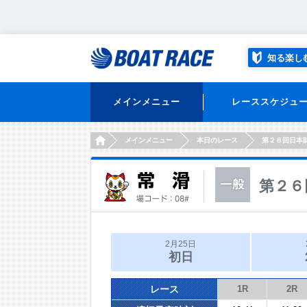
知る楽し
メインメニュー
レーススケジュ
HOME
メインメニュー
本日のレース
第２６回日本
第２６
2月25日
初日
レース
1R
2R