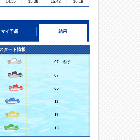
14:35
15:08
15:42
16:19
マイ予想
結果
スタート情報
.07 逃げ
.07
.05
.11
.11
.13