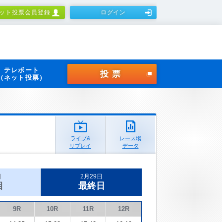
ット投票会員登録
ログイン
テレボート
投票
（ネット投票）
ライブ&
レース場
リプレイ
データ
日
2月29日
目
最終日
9R
10R
11R
12R