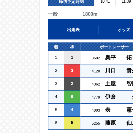
締切予定時刻
10:41
11:09
一般 1800m
出走表
オッズ
着
枠
ボートレーサー
奥平 拓
１
1
3602
川口 貴
２
3
4128
土屋 智
３
2
4362
伊倉 
４
6
4779
表 憲
５
4
4003
藤原 仙
６
5
5255