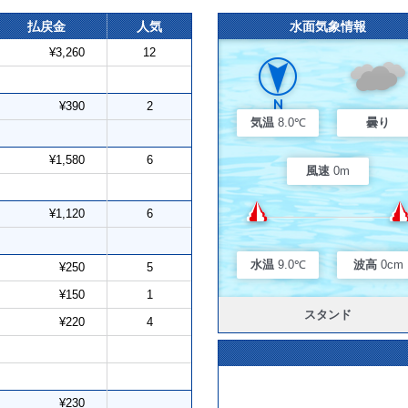
払戻金
人気
水面気象情報
¥3,260
12
¥390
2
気温
8.0℃
曇り
¥1,580
6
風速
0m
¥1,120
6
水温
9.0℃
波高
0cm
¥250
5
¥150
1
スタンド
¥220
4
¥230