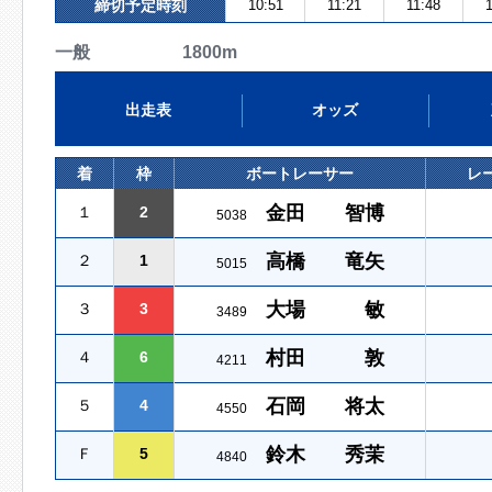
締切予定時刻
10:51
11:21
11:48
1
一般 1800m
出走表
オッズ
着
枠
ボートレーサー
レ
金田 智博
１
2
5038
高橋 竜矢
２
1
5015
大場 敏
３
3
3489
村田 敦
４
6
4211
石岡 将太
５
4
4550
鈴木 秀茉
Ｆ
5
4840