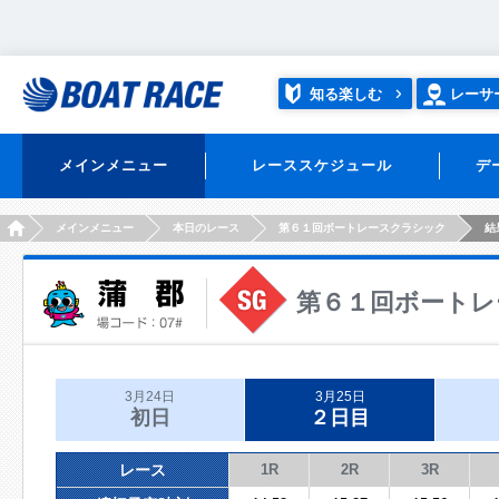
知る楽しむ
レーサ
メインメニュー
レーススケジュール
デ
HOME
メインメニュー
本日のレース
第６１回ボートレースクラシック
結
第６１回ボートレ
3月24日
3月25日
初日
２日目
レース
1R
2R
3R