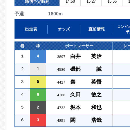
締切予定時刻
14:58
15:27
15:56
1
予選 1800m
コンピ
出走表
オッズ
直前情報
予
着
枠
ボートレーサー
レ
白井 英治
１
4
3897
磯部 誠
２
1
4586
秦 英悟
３
5
4427
久田 敏之
４
6
4188
堀本 和也
５
2
4732
関 浩哉
６
3
4851