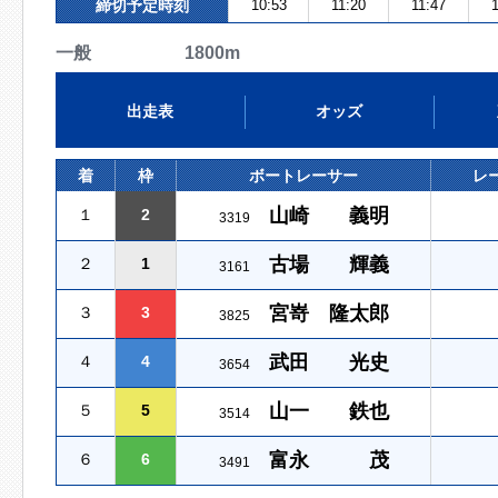
締切予定時刻
10:53
11:20
11:47
1
一般 1800m
出走表
オッズ
着
枠
ボートレーサー
レ
山崎 義明
１
2
3319
古場 輝義
２
1
3161
宮嵜 隆太郎
３
3
3825
武田 光史
４
4
3654
山一 鉄也
５
5
3514
富永 茂
６
6
3491