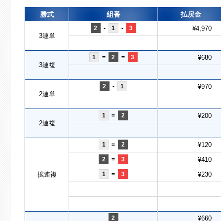
勝式
組番
払戻金
2
-
1
-
3
¥4,970
3連単
1
=
2
=
3
¥680
3連複
2
-
1
¥970
2連単
1
=
2
¥200
2連複
1
=
2
¥120
2
=
3
¥410
拡連複
1
=
3
¥230
2
¥660