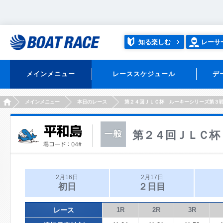
知る楽しむ
レーサ
メインメニュー
レーススケジュール
デ
HOME
メインメニュー
本日のレース
第２４回ＪＬＣ杯 ルーキーシリーズ第３
第２４回ＪＬＣ杯
2月16日
2月17日
初日
２日目
レース
1R
2R
3R