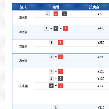
勝式
組番
払戻金
1
-
3
-
2
¥770
3連単
1
=
2
=
3
¥440
3連複
1
-
3
¥250
2連単
1
=
3
¥290
2連複
1
=
3
¥120
1
=
2
¥130
拡連複
2
=
3
¥130
1
¥110