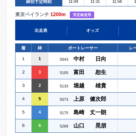
締切予定時刻
11:04
11:31
11:58
1
東京ベイランチ
1200m
安定板使用
出走表
オッズ
着
枠
ボートレーサー
レ
中村 日向
１
1
5043
富田 恕生
２
3
5105
堀越 雄貴
３
2
5133
上原 健次郎
４
5
5073
島崎 丈一朗
５
4
5175
山口 晃朋
６
6
5269