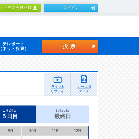
ット投票会員登録
ログイン
テレボート
投票
（ネット投票）
ライブ&
レース場
リプレイ
データ
1月24日
1月25日
５日目
最終日
9R
10R
11R
12R