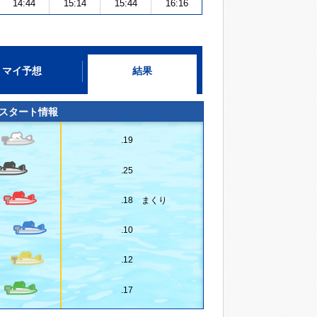
14:44
15:14
15:44
16:16
マイ予想
結果
スタート情報
.19
.25
.18 まくり
.10
.12
.17