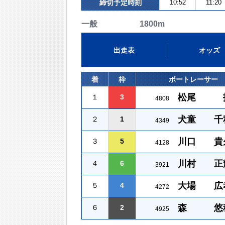
締切予定時刻
10:52
11:20
一般 1800m
出走表
オッズ
着
枠
ボートレーサー
松尾 
１
3
4808
犬童 千
２
1
4349
川口 貴
３
5
4128
川村 正
４
6
3921
大場 広
５
4
4272
森 悠
６
2
4925