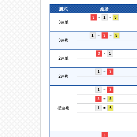
勝式
組番
3
-
1
-
5
3連単
1
=
3
=
5
3連複
3
-
1
2連単
1
=
3
2連複
1
=
3
3
=
5
拡連複
1
=
5
3