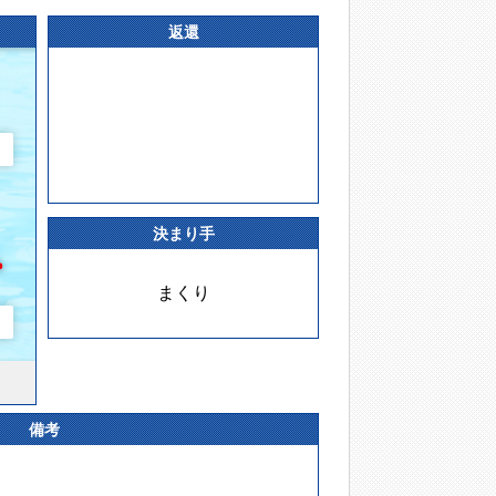
返還
決まり手
まくり
備考