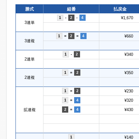
勝式
組番
払戻金
1
-
2
-
4
¥1,670
3連単
1
=
2
=
4
¥660
3連複
1
-
2
¥340
2連単
1
=
2
¥350
2連複
1
=
2
¥230
1
=
4
¥320
拡連複
2
=
4
¥430
1
¥140