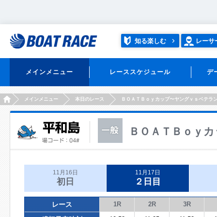
知る楽しむ
レーサ
メインメニュー
レーススケジュール
デ
HOME
メインメニュー
本日のレース
ＢＯＡＴＢｏｙカップ〜ヤングｖｓベテラ
ＢＯＡＴＢｏｙカ
11月16日
11月17日
初日
２日目
レース
1R
2R
3R