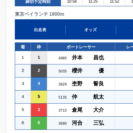
締切予定時刻
10:58
11:25
11:52
1
東京ベイランチ 1800m
出走表
オッズ
着
枠
ボートレーサー
レ
井本 昌也
１
1
4985
櫻井 優
２
2
5035
杢野 誓良
３
4
3929
仲 航太
４
5
5135
倉尾 大介
５
3
3715
河合 三弘
６
6
3690