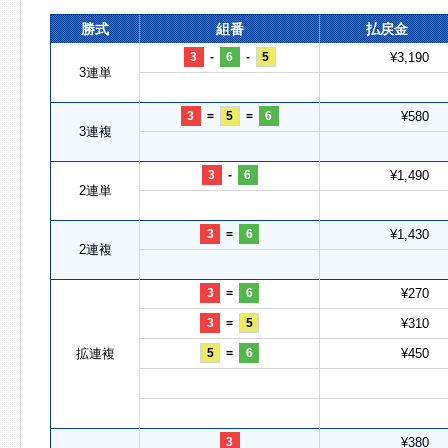
勝式
組番
払戻金
3
-
6
-
5
¥3,190
3連単
3
=
5
=
6
¥580
3連複
3
-
6
¥1,490
2連単
3
=
6
¥1,430
2連複
3
=
6
¥270
3
=
5
¥310
拡連複
5
=
6
¥450
3
¥380