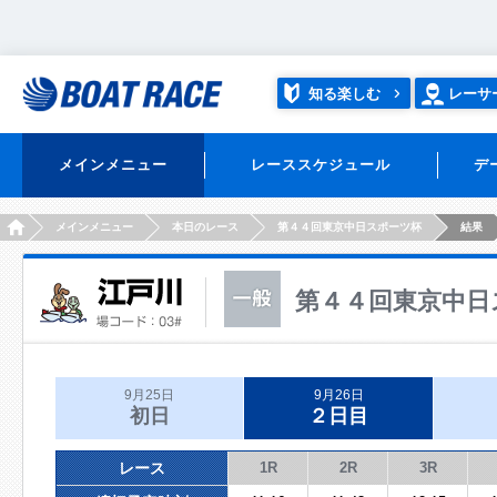
知る楽しむ
レーサ
メインメニュー
レーススケジュール
デ
HOME
メインメニュー
本日のレース
第４４回東京中日スポーツ杯
結果
第４４回東京中日
9月25日
9月26日
初日
２日目
レース
1R
2R
3R