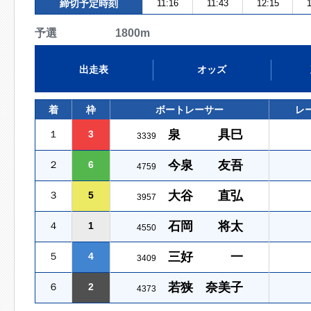
締切予定時刻
11:16
11:43
12:15
1
予選 1800m
出走表
オッズ
着
枠
ボートレーサー
レ
泉 具巳
１
3
3339
今泉 友吾
２
6
4759
大谷 直弘
３
5
3957
石岡 将太
４
1
4550
三好 一
５
4
3409
若狭 奈美子
６
2
4373